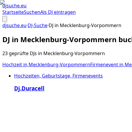
djsuche
.eu
Startseite
Suchen
Als DJ eintragen
djsuche.eu
·
DJ-Suche
·
DJ in
Mecklenburg-Vorpommern
DJ in
Mecklenburg-Vorpommern
buc
23 geprüfte DJs in Mecklenburg-Vorpommern
Hochzeit
in
Mecklenburg-Vorpommern
Firmenevent
in
Me
Hochzeiten, Geburtstage, Firmenevents
Dj.Duracell