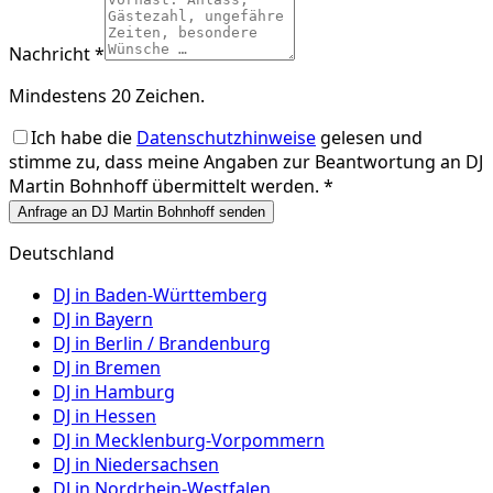
Nachricht *
Mindestens 20 Zeichen.
Ich habe die
Datenschutzhinweise
gelesen und
stimme zu, dass meine Angaben zur Beantwortung an
DJ
Martin Bohnhoff
übermittelt werden. *
Anfrage an DJ Martin Bohnhoff senden
Deutschland
DJ in
Baden-Württemberg
DJ in
Bayern
DJ in
Berlin / Brandenburg
DJ in
Bremen
DJ in
Hamburg
DJ in
Hessen
DJ in
Mecklenburg-Vorpommern
DJ in
Niedersachsen
DJ in
Nordrhein-Westfalen