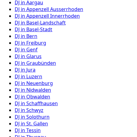
DJ in
Aargau
DJ in
Appenzell Ausserrhoden
DJ in
Appenzell Innerrhoden
DJ in
Basel-Landschaft
DJ in
Basel-Stadt
DJ in
Bern
DJ in
Freiburg
DJ in
Genf
DJ in
Glarus
DJ in
Graubünden
DJ in
Jura
DJ in
Luzern
DJ in
Neuenburg
DJ in
Nidwalden
DJ in
Obwalden
DJ in
Schaffhausen
DJ in
Schwyz
DJ in
Solothurn
DJ in
St. Gallen
DJ in
Tessin