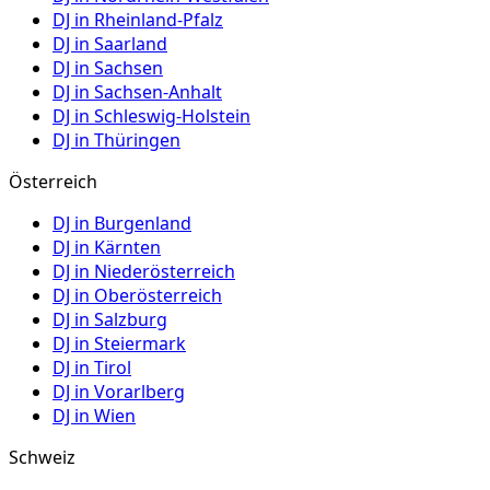
DJ in
Rheinland-Pfalz
DJ in
Saarland
DJ in
Sachsen
DJ in
Sachsen-Anhalt
DJ in
Schleswig-Holstein
DJ in
Thüringen
Österreich
DJ in
Burgenland
DJ in
Kärnten
DJ in
Niederösterreich
DJ in
Oberösterreich
DJ in
Salzburg
DJ in
Steiermark
DJ in
Tirol
DJ in
Vorarlberg
DJ in
Wien
Schweiz