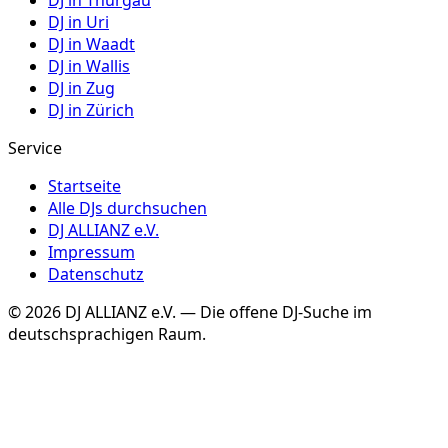
DJ in
Thurgau
DJ in
Uri
DJ in
Waadt
DJ in
Wallis
DJ in
Zug
DJ in
Zürich
Service
Startseite
Alle DJs durchsuchen
DJ ALLIANZ e.V.
Impressum
Datenschutz
©
2026
DJ ALLIANZ e.V. — Die offene DJ-Suche im
deutschsprachigen Raum.