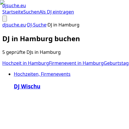
djsuche
.eu
Startseite
Suchen
Als DJ eintragen
djsuche.eu
·
DJ-Suche
·
DJ in
Hamburg
DJ in
Hamburg
buchen
5 geprüfte DJs in Hamburg
Hochzeit
in
Hamburg
Firmenevent
in
Hamburg
Geburtstag
Hochzeiten, Firmenevents
DJ Wischu