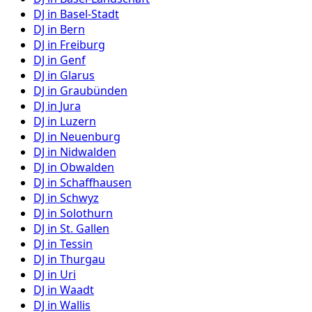
DJ in
Basel-Stadt
DJ in
Bern
DJ in
Freiburg
DJ in
Genf
DJ in
Glarus
DJ in
Graubünden
DJ in
Jura
DJ in
Luzern
DJ in
Neuenburg
DJ in
Nidwalden
DJ in
Obwalden
DJ in
Schaffhausen
DJ in
Schwyz
DJ in
Solothurn
DJ in
St. Gallen
DJ in
Tessin
DJ in
Thurgau
DJ in
Uri
DJ in
Waadt
DJ in
Wallis