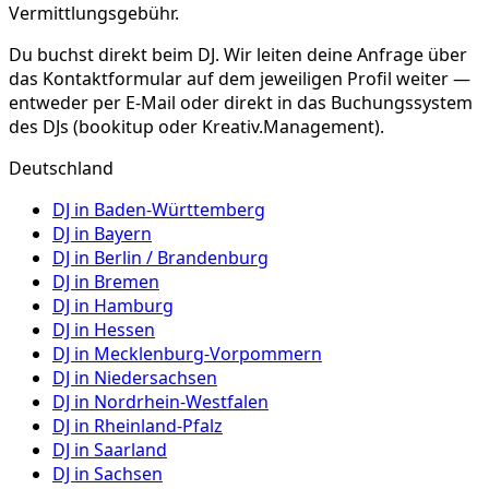
Vermittlungsgebühr.
Du buchst direkt beim DJ. Wir leiten deine Anfrage über
das Kontaktformular auf dem jeweiligen Profil weiter —
entweder per E-Mail oder direkt in das Buchungssystem
des DJs (bookitup oder Kreativ.Management).
Deutschland
DJ in
Baden-Württemberg
DJ in
Bayern
DJ in
Berlin / Brandenburg
DJ in
Bremen
DJ in
Hamburg
DJ in
Hessen
DJ in
Mecklenburg-Vorpommern
DJ in
Niedersachsen
DJ in
Nordrhein-Westfalen
DJ in
Rheinland-Pfalz
DJ in
Saarland
DJ in
Sachsen