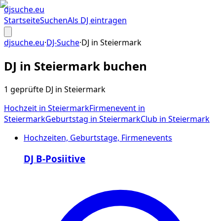
djsuche
.eu
Startseite
Suchen
Als DJ eintragen
djsuche.eu
·
DJ-Suche
·
DJ in
Steiermark
DJ in
Steiermark
buchen
1 geprüfte DJ in Steiermark
Hochzeit
in
Steiermark
Firmenevent
in
Steiermark
Geburtstag
in
Steiermark
Club
in
Steiermark
Hochzeiten, Geburtstage, Firmenevents
DJ B-Posiitive