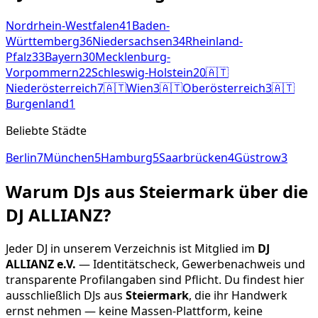
Nordrhein-Westfalen
41
Baden-
Württemberg
36
Niedersachsen
34
Rheinland-
Pfalz
33
Bayern
30
Mecklenburg-
Vorpommern
22
Schleswig-Holstein
20
🇦🇹
Niederösterreich
7
🇦🇹
Wien
3
🇦🇹
Oberösterreich
3
🇦🇹
Burgenland
1
Beliebte Städte
Berlin
7
München
5
Hamburg
5
Saarbrücken
4
Güstrow
3
Warum DJs aus
Steiermark
über die
DJ ALLIANZ?
Jeder DJ in unserem Verzeichnis ist Mitglied im
DJ
ALLIANZ e.V.
— Identitätscheck, Gewerbenachweis und
transparente Profilangaben sind Pflicht. Du findest hier
ausschließlich DJs aus
Steiermark
, die ihr Handwerk
ernst nehmen — keine Massen-Plattform, keine