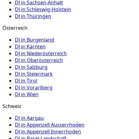
DJ in
Sachsen-Anhalt
DJ in
Schleswig-Holstein
DJ in
Thüringen
Österreich
DJ in
Burgenland
DJ in
Kärnten
DJ in
Niederösterreich
DJ in
Oberösterreich
DJ in
Salzburg
DJ in
Steiermark
DJ in
Tirol
DJ in
Vorarlberg
DJ in
Wien
Schweiz
DJ in
Aargau
DJ in
Appenzell Ausserrhoden
DJ in
Appenzell Innerrhoden
DJ in
Basel-Landschaft