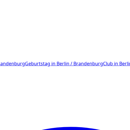
Brandenburg
Geburtstag
in
Berlin / Brandenburg
Club
in
Berl