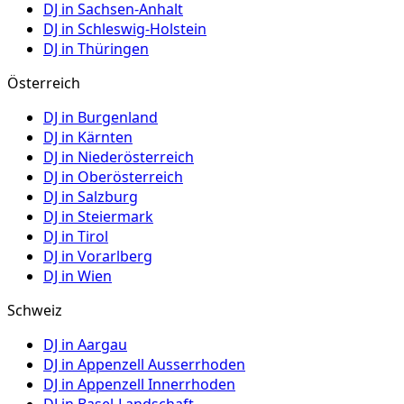
DJ in
Sachsen-Anhalt
DJ in
Schleswig-Holstein
DJ in
Thüringen
Österreich
DJ in
Burgenland
DJ in
Kärnten
DJ in
Niederösterreich
DJ in
Oberösterreich
DJ in
Salzburg
DJ in
Steiermark
DJ in
Tirol
DJ in
Vorarlberg
DJ in
Wien
Schweiz
DJ in
Aargau
DJ in
Appenzell Ausserrhoden
DJ in
Appenzell Innerrhoden