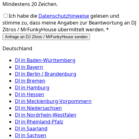
Mindestens 20 Zeichen.
Ich habe die
Datenschutzhinweise
gelesen und
stimme zu, dass meine Angaben zur Beantwortung an
DJ
Zitros / MrFunkyHouse
übermittelt werden. *
Anfrage an DJ Zitros / MrFunkyHouse senden
Deutschland
DJ in
Baden-Württemberg
DJ in
Bayern
DJ in
Berlin / Brandenburg
DJ in
Bremen
DJ in
Hamburg
DJ in
Hessen
DJ in
Mecklenburg-Vorpommern
DJ in
Niedersachsen
DJ in
Nordrhein-Westfalen
DJ in
Rheinland-Pfalz
DJ in
Saarland
DJ in
Sachsen