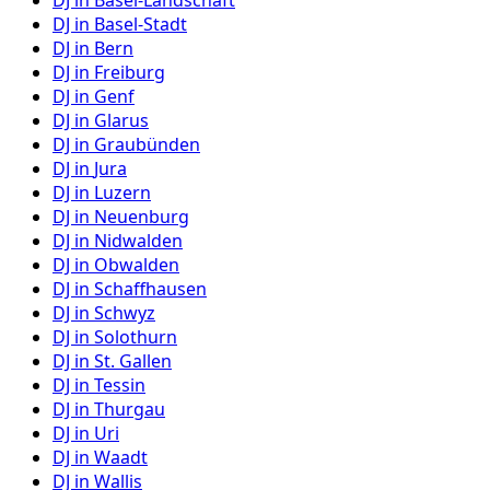
DJ in
Basel-Landschaft
DJ in
Basel-Stadt
DJ in
Bern
DJ in
Freiburg
DJ in
Genf
DJ in
Glarus
DJ in
Graubünden
DJ in
Jura
DJ in
Luzern
DJ in
Neuenburg
DJ in
Nidwalden
DJ in
Obwalden
DJ in
Schaffhausen
DJ in
Schwyz
DJ in
Solothurn
DJ in
St. Gallen
DJ in
Tessin
DJ in
Thurgau
DJ in
Uri
DJ in
Waadt
DJ in
Wallis