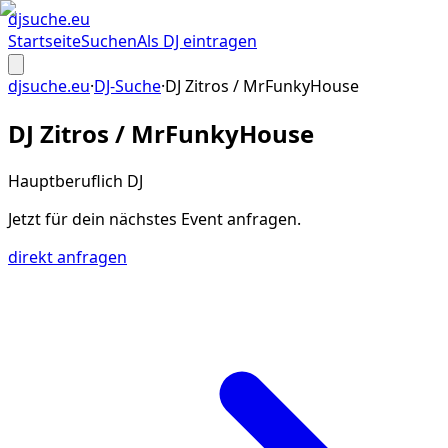
djsuche
.eu
Startseite
Suchen
Als DJ eintragen
djsuche.eu
·
DJ-Suche
·
DJ Zitros / MrFunkyHouse
DJ Zitros / MrFunkyHouse
Hauptberuflich DJ
Jetzt für dein
nächstes Event
anfragen.
direkt anfragen