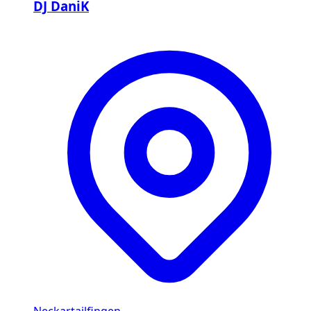
DJ DaniK
Neckartailfingen