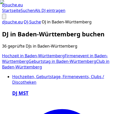
djsuche
.eu
Startseite
Suchen
Als DJ eintragen
djsuche.eu
·
DJ-Suche
·
DJ in
Baden-Württemberg
DJ in
Baden-Württemberg
buchen
36 geprüfte DJs in Baden-Württemberg
Hochzeit
in
Baden-Württemberg
Firmenevent
in
Baden-
Württemberg
Geburtstag
in
Baden-Württemberg
Club
in
Baden-Württemberg
Hochzeiten, Geburtstage, Firmenevents, Clubs /
Discotheken
DJ MST