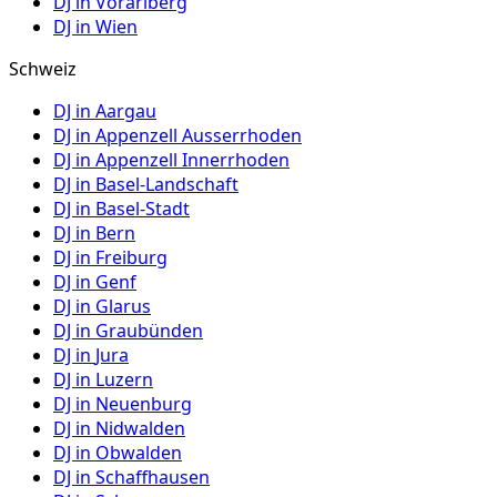
DJ in
Vorarlberg
DJ in
Wien
Schweiz
DJ in
Aargau
DJ in
Appenzell Ausserrhoden
DJ in
Appenzell Innerrhoden
DJ in
Basel-Landschaft
DJ in
Basel-Stadt
DJ in
Bern
DJ in
Freiburg
DJ in
Genf
DJ in
Glarus
DJ in
Graubünden
DJ in
Jura
DJ in
Luzern
DJ in
Neuenburg
DJ in
Nidwalden
DJ in
Obwalden
DJ in
Schaffhausen