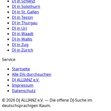
DJ in
Schwyz
DJ in
Solothurn
DJ in
St. Gallen
DJ in
Tessin
DJ in
Thurgau
DJ in
Uri
DJ in
Waadt
DJ in
Wallis
DJ in
Zug
DJ in
Zürich
Service
Startseite
Alle DJs durchsuchen
DJ ALLIANZ e.V.
Impressum
Datenschutz
©
2026
DJ ALLIANZ e.V. — Die offene DJ-Suche im
deutschsprachigen Raum.