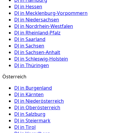
DJ in
Hamburg
DJ in
Hessen
DJ in
Mecklenburg-Vorpommern
DJ in
Niedersachsen
DJ in
Nordrhein-Westfalen
DJ in
Rheinland-Pfalz
DJ in
Saarland
DJ in
Sachsen
DJ in
Sachsen-Anhalt
DJ in
Schleswig-Holstein
DJ in
Thüringen
Österreich
DJ in
Burgenland
DJ in
Kärnten
DJ in
Niederösterreich
DJ in
Oberösterreich
DJ in
Salzburg
DJ in
Steiermark
DJ in
Tirol