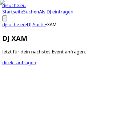
djsuche
.eu
Startseite
Suchen
Als DJ eintragen
djsuche.eu
·
DJ-Suche
·
XAM
DJ XAM
Jetzt für dein
nächstes Event
anfragen.
direkt anfragen