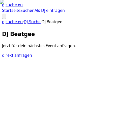
djsuche
.eu
Startseite
Suchen
Als DJ eintragen
djsuche.eu
·
DJ-Suche
·
DJ Beatgee
DJ Beatgee
Jetzt für dein
nächstes Event
anfragen.
direkt anfragen