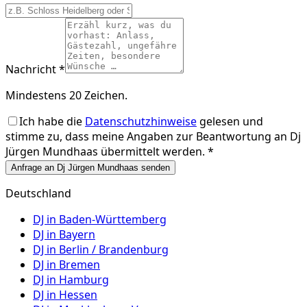
Nachricht *
Mindestens 20 Zeichen.
Ich habe die
Datenschutzhinweise
gelesen und
stimme zu, dass meine Angaben zur Beantwortung an
Dj
Jürgen Mundhaas
übermittelt werden. *
Anfrage an Dj Jürgen Mundhaas senden
Deutschland
DJ in
Baden-Württemberg
DJ in
Bayern
DJ in
Berlin / Brandenburg
DJ in
Bremen
DJ in
Hamburg
DJ in
Hessen