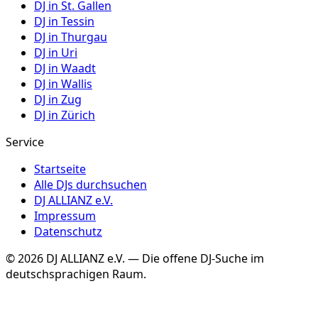
DJ in
St. Gallen
DJ in
Tessin
DJ in
Thurgau
DJ in
Uri
DJ in
Waadt
DJ in
Wallis
DJ in
Zug
DJ in
Zürich
Service
Startseite
Alle DJs durchsuchen
DJ ALLIANZ e.V.
Impressum
Datenschutz
©
2026
DJ ALLIANZ e.V. — Die offene DJ-Suche im
deutschsprachigen Raum.