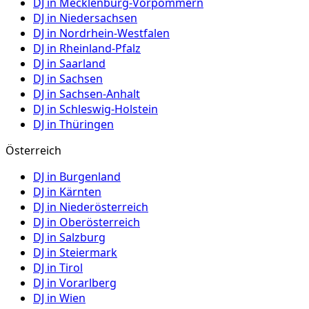
DJ in
Mecklenburg-Vorpommern
DJ in
Niedersachsen
DJ in
Nordrhein-Westfalen
DJ in
Rheinland-Pfalz
DJ in
Saarland
DJ in
Sachsen
DJ in
Sachsen-Anhalt
DJ in
Schleswig-Holstein
DJ in
Thüringen
Österreich
DJ in
Burgenland
DJ in
Kärnten
DJ in
Niederösterreich
DJ in
Oberösterreich
DJ in
Salzburg
DJ in
Steiermark
DJ in
Tirol
DJ in
Vorarlberg
DJ in
Wien