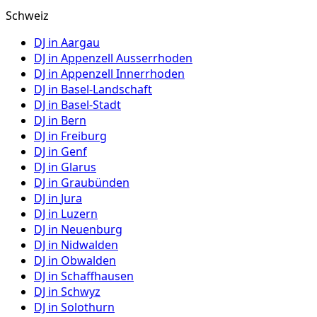
Schweiz
DJ in
Aargau
DJ in
Appenzell Ausserrhoden
DJ in
Appenzell Innerrhoden
DJ in
Basel-Landschaft
DJ in
Basel-Stadt
DJ in
Bern
DJ in
Freiburg
DJ in
Genf
DJ in
Glarus
DJ in
Graubünden
DJ in
Jura
DJ in
Luzern
DJ in
Neuenburg
DJ in
Nidwalden
DJ in
Obwalden
DJ in
Schaffhausen
DJ in
Schwyz
DJ in
Solothurn