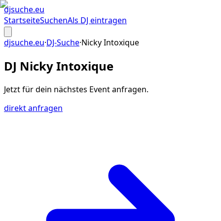
djsuche
.eu
Startseite
Suchen
Als DJ eintragen
djsuche.eu
·
DJ-Suche
·
Nicky Intoxique
DJ Nicky Intoxique
Jetzt für dein
nächstes Event
anfragen.
direkt anfragen