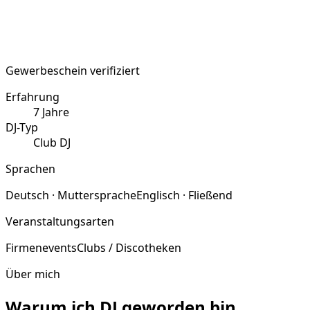
Gewerbeschein verifiziert
Erfahrung
7
Jahre
DJ-Typ
Club DJ
Sprachen
Deutsch · Muttersprache
Englisch · Fließend
Veranstaltungsarten
Firmenevents
Clubs / Discotheken
Über mich
Warum ich DJ geworden bin