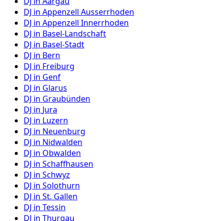
DJ in
Aargau
DJ in
Appenzell Ausserrhoden
DJ in
Appenzell Innerrhoden
DJ in
Basel-Landschaft
DJ in
Basel-Stadt
DJ in
Bern
DJ in
Freiburg
DJ in
Genf
DJ in
Glarus
DJ in
Graubünden
DJ in
Jura
DJ in
Luzern
DJ in
Neuenburg
DJ in
Nidwalden
DJ in
Obwalden
DJ in
Schaffhausen
DJ in
Schwyz
DJ in
Solothurn
DJ in
St. Gallen
DJ in
Tessin
DJ in
Thurgau