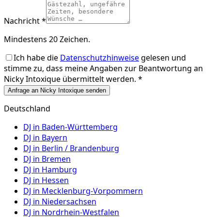
Nachricht *
Mindestens 20 Zeichen.
Ich habe die
Datenschutzhinweise
gelesen und
stimme zu, dass meine Angaben zur Beantwortung an
Nicky Intoxique
übermittelt werden. *
Anfrage an Nicky Intoxique senden
Deutschland
DJ in
Baden-Württemberg
DJ in
Bayern
DJ in
Berlin / Brandenburg
DJ in
Bremen
DJ in
Hamburg
DJ in
Hessen
DJ in
Mecklenburg-Vorpommern
DJ in
Niedersachsen
DJ in
Nordrhein-Westfalen