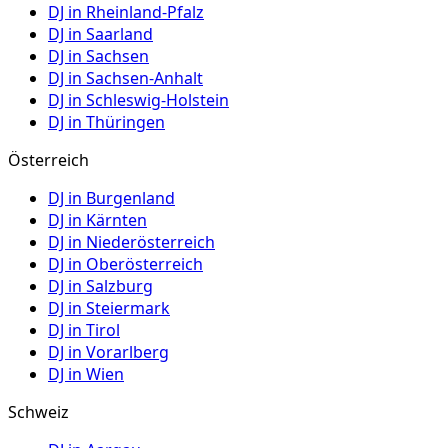
DJ in
Rheinland-Pfalz
DJ in
Saarland
DJ in
Sachsen
DJ in
Sachsen-Anhalt
DJ in
Schleswig-Holstein
DJ in
Thüringen
Österreich
DJ in
Burgenland
DJ in
Kärnten
DJ in
Niederösterreich
DJ in
Oberösterreich
DJ in
Salzburg
DJ in
Steiermark
DJ in
Tirol
DJ in
Vorarlberg
DJ in
Wien
Schweiz