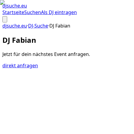
djsuche
.eu
Startseite
Suchen
Als DJ eintragen
djsuche.eu
·
DJ-Suche
·
DJ Fabian
DJ Fabian
Jetzt für dein
nächstes Event
anfragen.
direkt anfragen