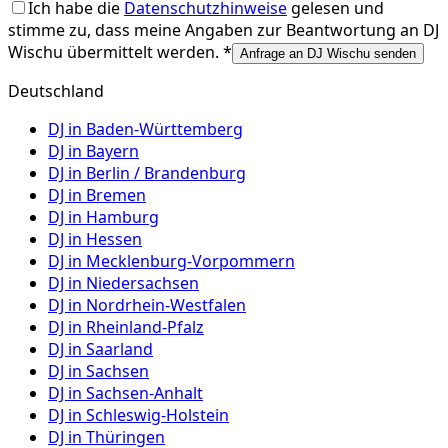
Ich habe die
Datenschutzhinweise
gelesen und
stimme zu, dass meine Angaben zur Beantwortung an
DJ
Wischu
übermittelt werden. *
Anfrage an DJ Wischu senden
Deutschland
DJ in
Baden-Württemberg
DJ in
Bayern
DJ in
Berlin / Brandenburg
DJ in
Bremen
DJ in
Hamburg
DJ in
Hessen
DJ in
Mecklenburg-Vorpommern
DJ in
Niedersachsen
DJ in
Nordrhein-Westfalen
DJ in
Rheinland-Pfalz
DJ in
Saarland
DJ in
Sachsen
DJ in
Sachsen-Anhalt
DJ in
Schleswig-Holstein
DJ in
Thüringen