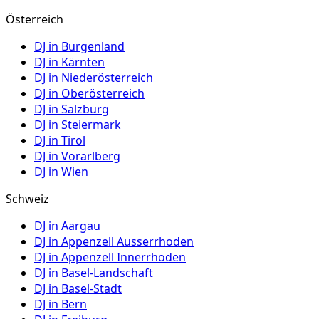
Österreich
DJ in
Burgenland
DJ in
Kärnten
DJ in
Niederösterreich
DJ in
Oberösterreich
DJ in
Salzburg
DJ in
Steiermark
DJ in
Tirol
DJ in
Vorarlberg
DJ in
Wien
Schweiz
DJ in
Aargau
DJ in
Appenzell Ausserrhoden
DJ in
Appenzell Innerrhoden
DJ in
Basel-Landschaft
DJ in
Basel-Stadt
DJ in
Bern