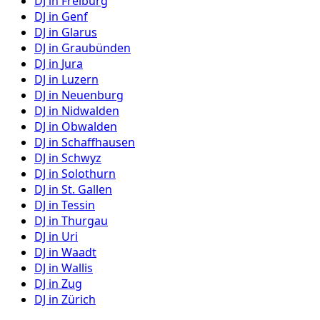
DJ in
Freiburg
DJ in
Genf
DJ in
Glarus
DJ in
Graubünden
DJ in
Jura
DJ in
Luzern
DJ in
Neuenburg
DJ in
Nidwalden
DJ in
Obwalden
DJ in
Schaffhausen
DJ in
Schwyz
DJ in
Solothurn
DJ in
St. Gallen
DJ in
Tessin
DJ in
Thurgau
DJ in
Uri
DJ in
Waadt
DJ in
Wallis
DJ in
Zug
DJ in
Zürich