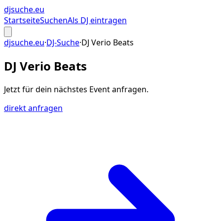
djsuche
.eu
Startseite
Suchen
Als DJ eintragen
djsuche.eu
·
DJ-Suche
·
DJ Verio Beats
DJ Verio Beats
Jetzt für dein
nächstes Event
anfragen.
direkt anfragen