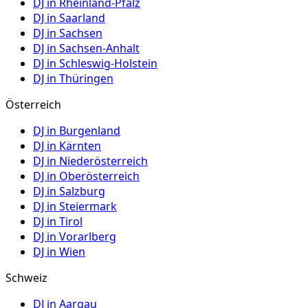
DJ in
Rheinland-Pfalz
DJ in
Saarland
DJ in
Sachsen
DJ in
Sachsen-Anhalt
DJ in
Schleswig-Holstein
DJ in
Thüringen
Österreich
DJ in
Burgenland
DJ in
Kärnten
DJ in
Niederösterreich
DJ in
Oberösterreich
DJ in
Salzburg
DJ in
Steiermark
DJ in
Tirol
DJ in
Vorarlberg
DJ in
Wien
Schweiz
DJ in
Aargau