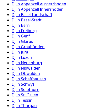
DJ in
Appenzell Ausserrhoden
DJ in
Appenzell Innerrhoden
DJ in
Basel-Landschaft
DJ in
Basel-Stadt
DJ in
Bern
DJ in
Freiburg
DJ in
Genf
DJ in
Glarus
DJ in
Graubünden
DJ in
Jura
DJ in
Luzern
DJ in
Neuenburg
DJ in
Nidwalden
DJ in
Obwalden
DJ in
Schaffhausen
DJ in
Schwyz
DJ in
Solothurn
DJ in
St. Gallen
DJ in
Tessin
DJ in
Thurgau