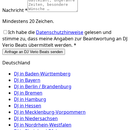
Nachricht *
Mindestens 20 Zeichen.
Ich habe die
Datenschutzhinweise
gelesen und
stimme zu, dass meine Angaben zur Beantwortung an
DJ
Verio Beats
übermittelt werden. *
Anfrage an DJ Verio Beats senden
Deutschland
DJ in
Baden-Württemberg
DJ in
Bayern
DJ in
Berlin / Brandenburg
DJ in
Bremen
DJ in
Hamburg
DJ in
Hessen
DJ in
Mecklenburg-Vorpommern
DJ in
Niedersachsen
DJ in
Nordrhein-Westfalen