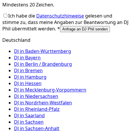
Mindestens 20 Zeichen.
Ich habe die
Datenschutzhinweise
gelesen und
stimme zu, dass meine Angaben zur Beantwortung an
DJ
Phil
übermittelt werden. *
Anfrage an DJ Phil senden
Deutschland
DJ in
Baden-Württemberg
DJ in
Bayern
DJ in
Berlin / Brandenburg
DJ in
Bremen
DJ in
Hamburg
DJ in
Hessen
DJ in
Mecklenburg-Vorpommern
DJ in
Niedersachsen
DJ in
Nordrhein-Westfalen
DJ in
Rheinland-Pfalz
DJ in
Saarland
DJ in
Sachsen
DJ in
Sachsen-Anhalt