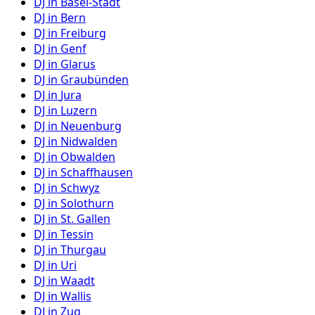
DJ in
Basel-Stadt
DJ in
Bern
DJ in
Freiburg
DJ in
Genf
DJ in
Glarus
DJ in
Graubünden
DJ in
Jura
DJ in
Luzern
DJ in
Neuenburg
DJ in
Nidwalden
DJ in
Obwalden
DJ in
Schaffhausen
DJ in
Schwyz
DJ in
Solothurn
DJ in
St. Gallen
DJ in
Tessin
DJ in
Thurgau
DJ in
Uri
DJ in
Waadt
DJ in
Wallis
DJ in
Zug