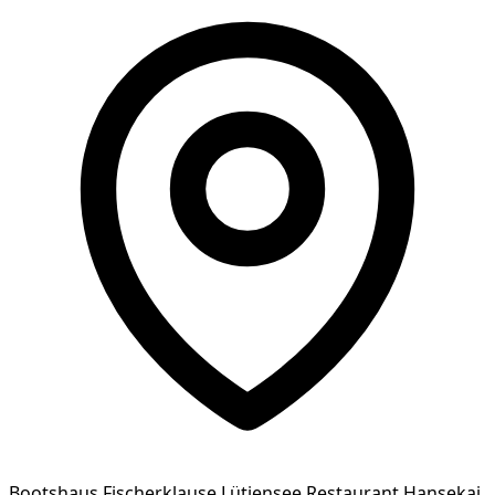
Bootshaus Fischerklause Lütjensee Restaurant Hansekai