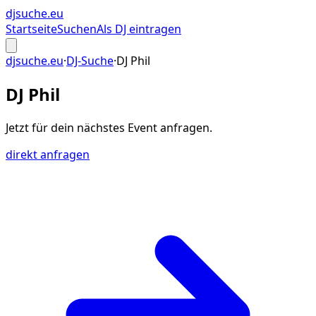
djsuche
.eu
Startseite
Suchen
Als DJ eintragen
djsuche.eu
·
DJ-Suche
·
DJ Phil
DJ Phil
Jetzt für dein
nächstes Event
anfragen.
direkt anfragen