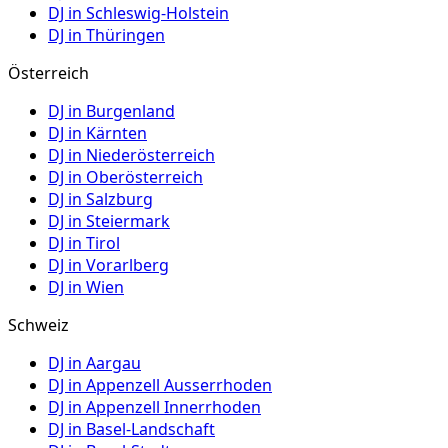
DJ in
Schleswig-Holstein
DJ in
Thüringen
Österreich
DJ in
Burgenland
DJ in
Kärnten
DJ in
Niederösterreich
DJ in
Oberösterreich
DJ in
Salzburg
DJ in
Steiermark
DJ in
Tirol
DJ in
Vorarlberg
DJ in
Wien
Schweiz
DJ in
Aargau
DJ in
Appenzell Ausserrhoden
DJ in
Appenzell Innerrhoden
DJ in
Basel-Landschaft