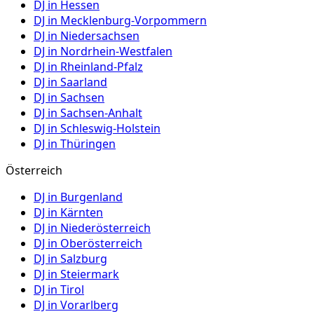
DJ in
Hessen
DJ in
Mecklenburg-Vorpommern
DJ in
Niedersachsen
DJ in
Nordrhein-Westfalen
DJ in
Rheinland-Pfalz
DJ in
Saarland
DJ in
Sachsen
DJ in
Sachsen-Anhalt
DJ in
Schleswig-Holstein
DJ in
Thüringen
Österreich
DJ in
Burgenland
DJ in
Kärnten
DJ in
Niederösterreich
DJ in
Oberösterreich
DJ in
Salzburg
DJ in
Steiermark
DJ in
Tirol
DJ in
Vorarlberg