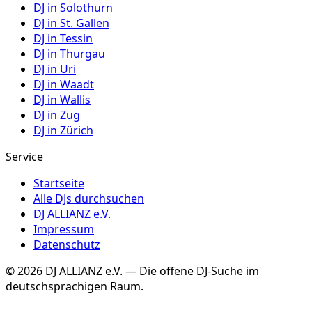
DJ in
Solothurn
DJ in
St. Gallen
DJ in
Tessin
DJ in
Thurgau
DJ in
Uri
DJ in
Waadt
DJ in
Wallis
DJ in
Zug
DJ in
Zürich
Service
Startseite
Alle DJs durchsuchen
DJ ALLIANZ e.V.
Impressum
Datenschutz
©
2026
DJ ALLIANZ e.V. — Die offene DJ-Suche im
deutschsprachigen Raum.