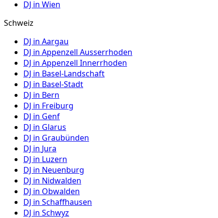
DJ in
Wien
Schweiz
DJ in
Aargau
DJ in
Appenzell Ausserrhoden
DJ in
Appenzell Innerrhoden
DJ in
Basel-Landschaft
DJ in
Basel-Stadt
DJ in
Bern
DJ in
Freiburg
DJ in
Genf
DJ in
Glarus
DJ in
Graubünden
DJ in
Jura
DJ in
Luzern
DJ in
Neuenburg
DJ in
Nidwalden
DJ in
Obwalden
DJ in
Schaffhausen
DJ in
Schwyz