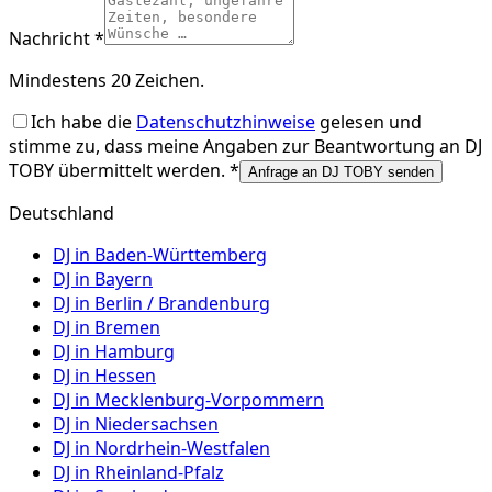
Nachricht *
Mindestens 20 Zeichen.
Ich habe die
Datenschutzhinweise
gelesen und
stimme zu, dass meine Angaben zur Beantwortung an
DJ
TOBY
übermittelt werden. *
Anfrage an DJ TOBY senden
Deutschland
DJ in
Baden-Württemberg
DJ in
Bayern
DJ in
Berlin / Brandenburg
DJ in
Bremen
DJ in
Hamburg
DJ in
Hessen
DJ in
Mecklenburg-Vorpommern
DJ in
Niedersachsen
DJ in
Nordrhein-Westfalen
DJ in
Rheinland-Pfalz