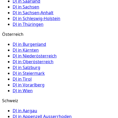
DJ in
Saarland
DJ in
Sachsen
DJ in
Sachsen-Anhalt
DJ in
Schleswig-Holstein
DJ in
Thüringen
Österreich
DJ in
Burgenland
DJ in
Kärnten
DJ in
Niederösterreich
DJ in
Oberösterreich
DJ in
Salzburg
DJ in
Steiermark
DJ in
Tirol
DJ in
Vorarlberg
DJ in
Wien
Schweiz
DJ in
Aargau
DJ in
Appenzell Ausserrhoden