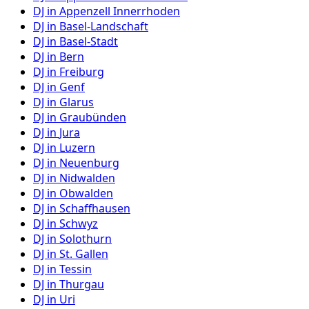
DJ in
Appenzell Innerrhoden
DJ in
Basel-Landschaft
DJ in
Basel-Stadt
DJ in
Bern
DJ in
Freiburg
DJ in
Genf
DJ in
Glarus
DJ in
Graubünden
DJ in
Jura
DJ in
Luzern
DJ in
Neuenburg
DJ in
Nidwalden
DJ in
Obwalden
DJ in
Schaffhausen
DJ in
Schwyz
DJ in
Solothurn
DJ in
St. Gallen
DJ in
Tessin
DJ in
Thurgau
DJ in
Uri