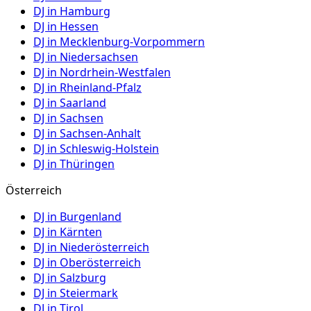
DJ in
Hamburg
DJ in
Hessen
DJ in
Mecklenburg-Vorpommern
DJ in
Niedersachsen
DJ in
Nordrhein-Westfalen
DJ in
Rheinland-Pfalz
DJ in
Saarland
DJ in
Sachsen
DJ in
Sachsen-Anhalt
DJ in
Schleswig-Holstein
DJ in
Thüringen
Österreich
DJ in
Burgenland
DJ in
Kärnten
DJ in
Niederösterreich
DJ in
Oberösterreich
DJ in
Salzburg
DJ in
Steiermark
DJ in
Tirol