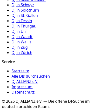
DJ in
Schwyz
DJ in
Solothurn
DJ in
St. Gallen
DJ in
Tessin
DJ in
Thurgau
DJ in
Uri
DJ in
Waadt
DJ in
Wallis
DJ in
Zug
DJ in
Zürich
Service
Startseite
Alle DJs durchsuchen
DJ ALLIANZ e.V.
Impressum
Datenschutz
©
2026
DJ ALLIANZ e.V. — Die offene DJ-Suche im
deutschsprachigen Raum.