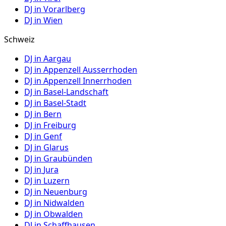
DJ in
Vorarlberg
DJ in
Wien
Schweiz
DJ in
Aargau
DJ in
Appenzell Ausserrhoden
DJ in
Appenzell Innerrhoden
DJ in
Basel-Landschaft
DJ in
Basel-Stadt
DJ in
Bern
DJ in
Freiburg
DJ in
Genf
DJ in
Glarus
DJ in
Graubünden
DJ in
Jura
DJ in
Luzern
DJ in
Neuenburg
DJ in
Nidwalden
DJ in
Obwalden
DJ in
Schaffhausen