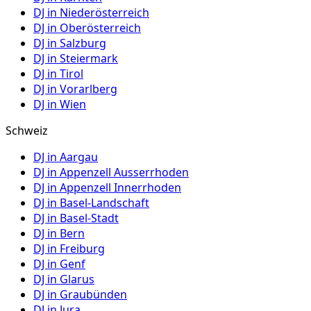
DJ in
Niederösterreich
DJ in
Oberösterreich
DJ in
Salzburg
DJ in
Steiermark
DJ in
Tirol
DJ in
Vorarlberg
DJ in
Wien
Schweiz
DJ in
Aargau
DJ in
Appenzell Ausserrhoden
DJ in
Appenzell Innerrhoden
DJ in
Basel-Landschaft
DJ in
Basel-Stadt
DJ in
Bern
DJ in
Freiburg
DJ in
Genf
DJ in
Glarus
DJ in
Graubünden
DJ in
Jura