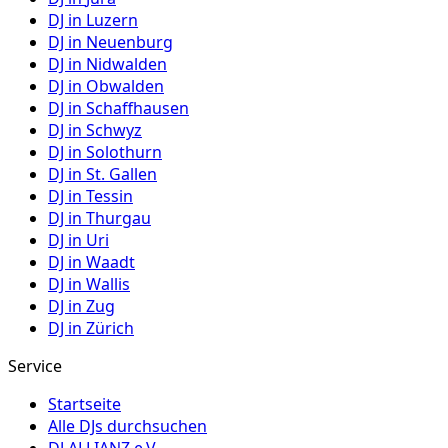
DJ in
Luzern
DJ in
Neuenburg
DJ in
Nidwalden
DJ in
Obwalden
DJ in
Schaffhausen
DJ in
Schwyz
DJ in
Solothurn
DJ in
St. Gallen
DJ in
Tessin
DJ in
Thurgau
DJ in
Uri
DJ in
Waadt
DJ in
Wallis
DJ in
Zug
DJ in
Zürich
Service
Startseite
Alle DJs durchsuchen