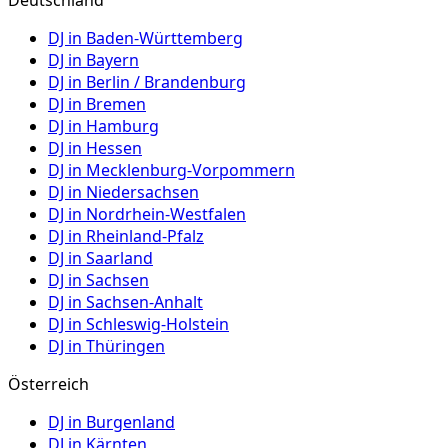
Deutschland
DJ in
Baden-Württemberg
DJ in
Bayern
DJ in
Berlin / Brandenburg
DJ in
Bremen
DJ in
Hamburg
DJ in
Hessen
DJ in
Mecklenburg-Vorpommern
DJ in
Niedersachsen
DJ in
Nordrhein-Westfalen
DJ in
Rheinland-Pfalz
DJ in
Saarland
DJ in
Sachsen
DJ in
Sachsen-Anhalt
DJ in
Schleswig-Holstein
DJ in
Thüringen
Österreich
DJ in
Burgenland
DJ in
Kärnten