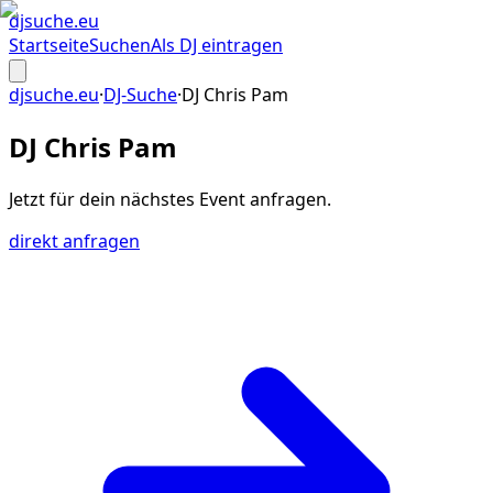
djsuche
.eu
Startseite
Suchen
Als DJ eintragen
djsuche.eu
·
DJ-Suche
·
DJ Chris Pam
DJ Chris Pam
Jetzt für dein
nächstes Event
anfragen.
direkt anfragen