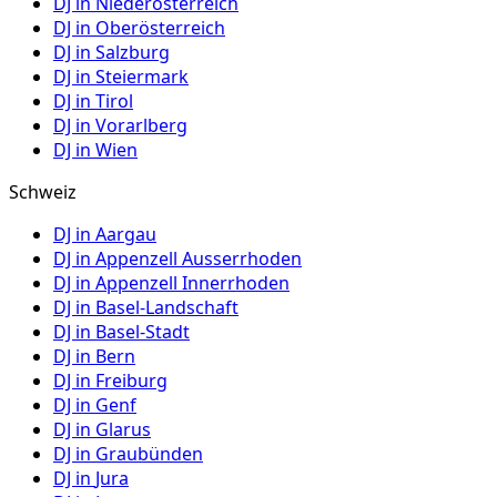
DJ in
Niederösterreich
DJ in
Oberösterreich
DJ in
Salzburg
DJ in
Steiermark
DJ in
Tirol
DJ in
Vorarlberg
DJ in
Wien
Schweiz
DJ in
Aargau
DJ in
Appenzell Ausserrhoden
DJ in
Appenzell Innerrhoden
DJ in
Basel-Landschaft
DJ in
Basel-Stadt
DJ in
Bern
DJ in
Freiburg
DJ in
Genf
DJ in
Glarus
DJ in
Graubünden
DJ in
Jura