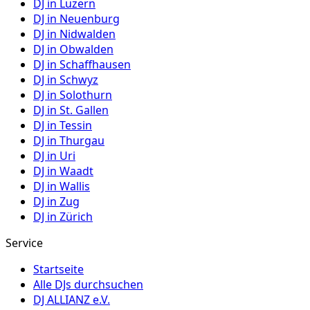
DJ in
Luzern
DJ in
Neuenburg
DJ in
Nidwalden
DJ in
Obwalden
DJ in
Schaffhausen
DJ in
Schwyz
DJ in
Solothurn
DJ in
St. Gallen
DJ in
Tessin
DJ in
Thurgau
DJ in
Uri
DJ in
Waadt
DJ in
Wallis
DJ in
Zug
DJ in
Zürich
Service
Startseite
Alle DJs durchsuchen
DJ ALLIANZ e.V.