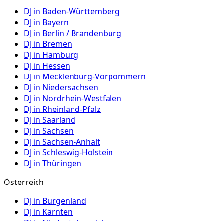
DJ in
Baden-Württemberg
DJ in
Bayern
DJ in
Berlin / Brandenburg
DJ in
Bremen
DJ in
Hamburg
DJ in
Hessen
DJ in
Mecklenburg-Vorpommern
DJ in
Niedersachsen
DJ in
Nordrhein-Westfalen
DJ in
Rheinland-Pfalz
DJ in
Saarland
DJ in
Sachsen
DJ in
Sachsen-Anhalt
DJ in
Schleswig-Holstein
DJ in
Thüringen
Österreich
DJ in
Burgenland
DJ in
Kärnten