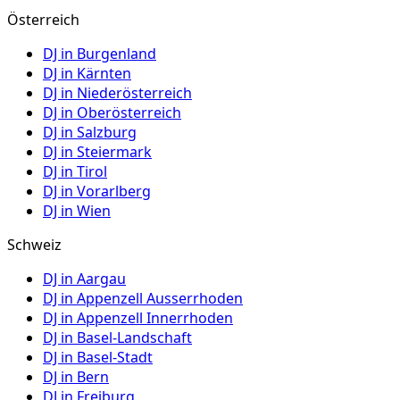
Österreich
DJ in
Burgenland
DJ in
Kärnten
DJ in
Niederösterreich
DJ in
Oberösterreich
DJ in
Salzburg
DJ in
Steiermark
DJ in
Tirol
DJ in
Vorarlberg
DJ in
Wien
Schweiz
DJ in
Aargau
DJ in
Appenzell Ausserrhoden
DJ in
Appenzell Innerrhoden
DJ in
Basel-Landschaft
DJ in
Basel-Stadt
DJ in
Bern
DJ in
Freiburg