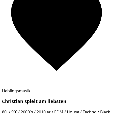
Lieblingsmusik
Christian
spielt am
liebsten
80` / 90` / 2000`s / 2010 er / EDM / House / Techno / Black