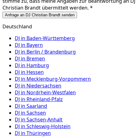
stimme zu, dass meine Angaben zur Beantwortung an
DJ
Christian Brandt
übermittelt werden. *
Anfrage an DJ Christian Brandt senden
Deutschland
DJ in
Baden-Württemberg
DJ in
Bayern
DJ in
Berlin / Brandenburg
DJ in
Bremen
DJ in
Hamburg
DJ in
Hessen
DJ in
Mecklenburg-Vorpommern
DJ in
Niedersachsen
DJ in
Nordrhein-Westfalen
DJ in
Rheinland-Pfalz
DJ in
Saarland
DJ in
Sachsen
DJ in
Sachsen-Anhalt
DJ in
Schleswig-Holstein
DJ in
Thüringen