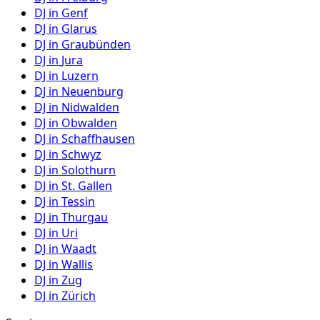
DJ in
Genf
DJ in
Glarus
DJ in
Graubünden
DJ in
Jura
DJ in
Luzern
DJ in
Neuenburg
DJ in
Nidwalden
DJ in
Obwalden
DJ in
Schaffhausen
DJ in
Schwyz
DJ in
Solothurn
DJ in
St. Gallen
DJ in
Tessin
DJ in
Thurgau
DJ in
Uri
DJ in
Waadt
DJ in
Wallis
DJ in
Zug
DJ in
Zürich