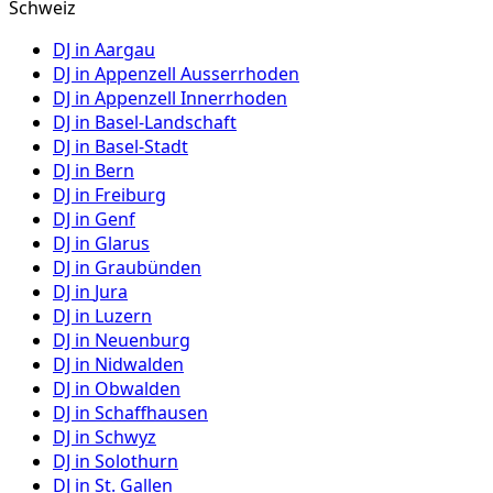
Schweiz
DJ in
Aargau
DJ in
Appenzell Ausserrhoden
DJ in
Appenzell Innerrhoden
DJ in
Basel-Landschaft
DJ in
Basel-Stadt
DJ in
Bern
DJ in
Freiburg
DJ in
Genf
DJ in
Glarus
DJ in
Graubünden
DJ in
Jura
DJ in
Luzern
DJ in
Neuenburg
DJ in
Nidwalden
DJ in
Obwalden
DJ in
Schaffhausen
DJ in
Schwyz
DJ in
Solothurn
DJ in
St. Gallen