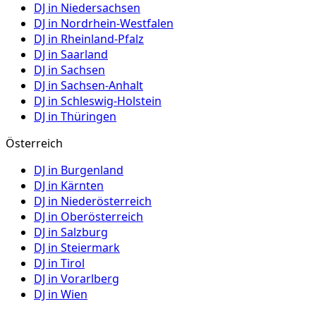
DJ in
Niedersachsen
DJ in
Nordrhein-Westfalen
DJ in
Rheinland-Pfalz
DJ in
Saarland
DJ in
Sachsen
DJ in
Sachsen-Anhalt
DJ in
Schleswig-Holstein
DJ in
Thüringen
Österreich
DJ in
Burgenland
DJ in
Kärnten
DJ in
Niederösterreich
DJ in
Oberösterreich
DJ in
Salzburg
DJ in
Steiermark
DJ in
Tirol
DJ in
Vorarlberg
DJ in
Wien