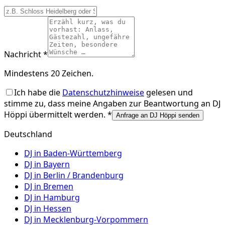
Nachricht *
Mindestens 20 Zeichen.
Ich habe die
Datenschutzhinweise
gelesen und
stimme zu, dass meine Angaben zur Beantwortung an
DJ
Höppi
übermittelt werden. *
Anfrage an DJ Höppi senden
Deutschland
DJ in
Baden-Württemberg
DJ in
Bayern
DJ in
Berlin / Brandenburg
DJ in
Bremen
DJ in
Hamburg
DJ in
Hessen
DJ in
Mecklenburg-Vorpommern