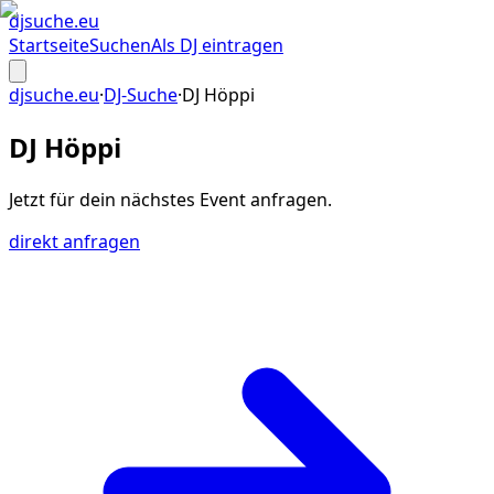
djsuche
.eu
Startseite
Suchen
Als DJ eintragen
djsuche.eu
·
DJ-Suche
·
DJ Höppi
DJ Höppi
Jetzt für dein
nächstes Event
anfragen.
direkt anfragen