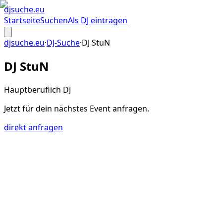
djsuche
.eu
Startseite
Suchen
Als DJ eintragen
djsuche.eu
·
DJ-Suche
·
DJ StuN
DJ StuN
Hauptberuflich DJ
Jetzt für dein
nächstes Event
anfragen.
direkt anfragen