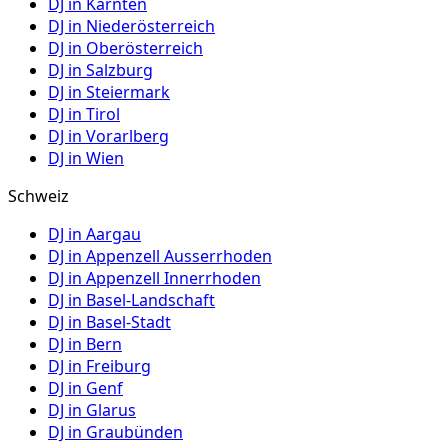
DJ in
Kärnten
DJ in
Niederösterreich
DJ in
Oberösterreich
DJ in
Salzburg
DJ in
Steiermark
DJ in
Tirol
DJ in
Vorarlberg
DJ in
Wien
Schweiz
DJ in
Aargau
DJ in
Appenzell Ausserrhoden
DJ in
Appenzell Innerrhoden
DJ in
Basel-Landschaft
DJ in
Basel-Stadt
DJ in
Bern
DJ in
Freiburg
DJ in
Genf
DJ in
Glarus
DJ in
Graubünden