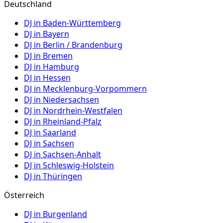
Deutschland
DJ in
Baden-Württemberg
DJ in
Bayern
DJ in
Berlin / Brandenburg
DJ in
Bremen
DJ in
Hamburg
DJ in
Hessen
DJ in
Mecklenburg-Vorpommern
DJ in
Niedersachsen
DJ in
Nordrhein-Westfalen
DJ in
Rheinland-Pfalz
DJ in
Saarland
DJ in
Sachsen
DJ in
Sachsen-Anhalt
DJ in
Schleswig-Holstein
DJ in
Thüringen
Österreich
DJ in
Burgenland