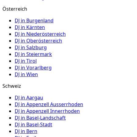
Österreich
DJ in
Burgenland
DJ in
Kärnten
DJ in
Niederösterreich
DJ in
Oberösterreich
DJ in
Salzburg
DJ in
Steiermark
DJ in
Tirol
DJ in
Vorarlberg
DJ in
Wien
Schweiz
DJ in
Aargau
DJ in
Appenzell Ausserrhoden
DJ in
Appenzell Innerrhoden
DJ in
Basel-Landschaft
DJ in
Basel-Stadt
DJ in
Bern