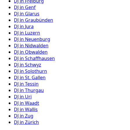
DJ in
Freiburg
DJ in
Genf
DJ in
Glarus
DJ in
Graubünden
DJ in
Jura
DJ in
Luzern
DJ in
Neuenburg
DJ in
Nidwalden
DJ in
Obwalden
DJ in
Schaffhausen
DJ in
Schwyz
DJ in
Solothurn
DJ in
St. Gallen
DJ in
Tessin
DJ in
Thurgau
DJ in
Uri
DJ in
Waadt
DJ in
Wallis
DJ in
Zug
DJ in
Zürich