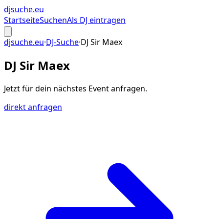
djsuche
.eu
Startseite
Suchen
Als DJ eintragen
djsuche.eu
·
DJ-Suche
·
DJ Sir Maex
DJ Sir Maex
Jetzt für dein
nächstes Event
anfragen.
direkt anfragen