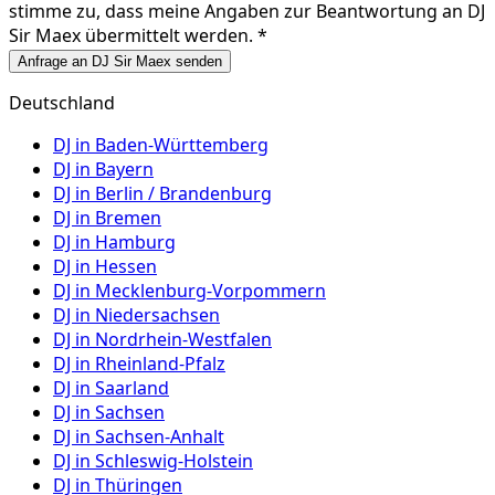
stimme zu, dass meine Angaben zur Beantwortung an
DJ
Sir Maex
übermittelt werden. *
Anfrage an DJ Sir Maex senden
Deutschland
DJ in
Baden-Württemberg
DJ in
Bayern
DJ in
Berlin / Brandenburg
DJ in
Bremen
DJ in
Hamburg
DJ in
Hessen
DJ in
Mecklenburg-Vorpommern
DJ in
Niedersachsen
DJ in
Nordrhein-Westfalen
DJ in
Rheinland-Pfalz
DJ in
Saarland
DJ in
Sachsen
DJ in
Sachsen-Anhalt
DJ in
Schleswig-Holstein
DJ in
Thüringen