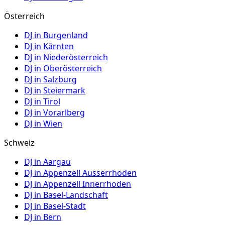
Österreich
DJ in
Burgenland
DJ in
Kärnten
DJ in
Niederösterreich
DJ in
Oberösterreich
DJ in
Salzburg
DJ in
Steiermark
DJ in
Tirol
DJ in
Vorarlberg
DJ in
Wien
Schweiz
DJ in
Aargau
DJ in
Appenzell Ausserrhoden
DJ in
Appenzell Innerrhoden
DJ in
Basel-Landschaft
DJ in
Basel-Stadt
DJ in
Bern