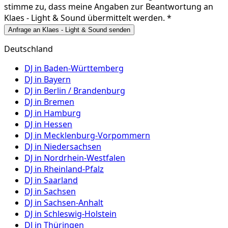
stimme zu, dass meine Angaben zur Beantwortung an
Klaes - Light & Sound
übermittelt werden. *
Anfrage an Klaes - Light & Sound senden
Deutschland
DJ in
Baden-Württemberg
DJ in
Bayern
DJ in
Berlin / Brandenburg
DJ in
Bremen
DJ in
Hamburg
DJ in
Hessen
DJ in
Mecklenburg-Vorpommern
DJ in
Niedersachsen
DJ in
Nordrhein-Westfalen
DJ in
Rheinland-Pfalz
DJ in
Saarland
DJ in
Sachsen
DJ in
Sachsen-Anhalt
DJ in
Schleswig-Holstein
DJ in
Thüringen