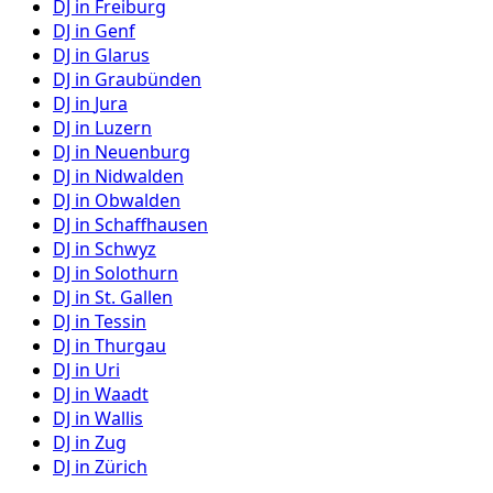
DJ in
Freiburg
DJ in
Genf
DJ in
Glarus
DJ in
Graubünden
DJ in
Jura
DJ in
Luzern
DJ in
Neuenburg
DJ in
Nidwalden
DJ in
Obwalden
DJ in
Schaffhausen
DJ in
Schwyz
DJ in
Solothurn
DJ in
St. Gallen
DJ in
Tessin
DJ in
Thurgau
DJ in
Uri
DJ in
Waadt
DJ in
Wallis
DJ in
Zug
DJ in
Zürich