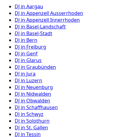
DJ in
Aargau
DJ in
Appenzell Ausserrhoden
DJ in
Appenzell Innerrhoden
DJ in
Basel-Landschaft
DJ in
Basel-Stadt
DJ in
Bern
DJ in
Freiburg
DJ in
Genf
DJ in
Glarus
DJ in
Graubünden
DJ in
Jura
DJ in
Luzern
DJ in
Neuenburg
DJ in
Nidwalden
DJ in
Obwalden
DJ in
Schaffhausen
DJ in
Schwyz
DJ in
Solothurn
DJ in
St. Gallen
DJ in
Tessin