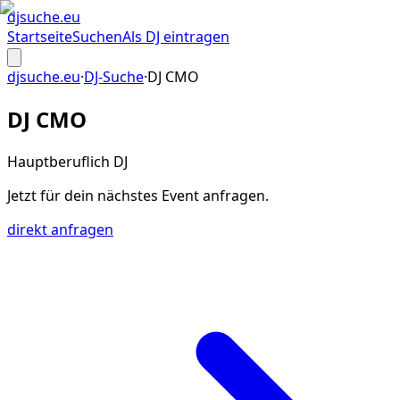
djsuche
.eu
Startseite
Suchen
Als DJ eintragen
djsuche.eu
·
DJ-Suche
·
DJ CMO
DJ CMO
Hauptberuflich DJ
Jetzt für dein
nächstes Event
anfragen.
direkt anfragen