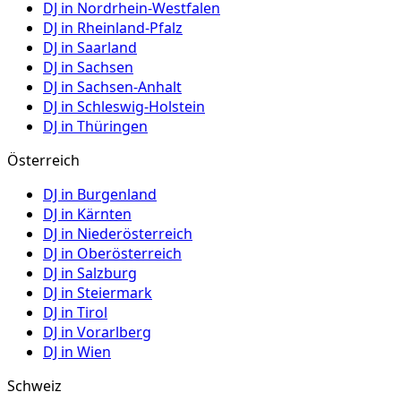
DJ in
Nordrhein-Westfalen
DJ in
Rheinland-Pfalz
DJ in
Saarland
DJ in
Sachsen
DJ in
Sachsen-Anhalt
DJ in
Schleswig-Holstein
DJ in
Thüringen
Österreich
DJ in
Burgenland
DJ in
Kärnten
DJ in
Niederösterreich
DJ in
Oberösterreich
DJ in
Salzburg
DJ in
Steiermark
DJ in
Tirol
DJ in
Vorarlberg
DJ in
Wien
Schweiz