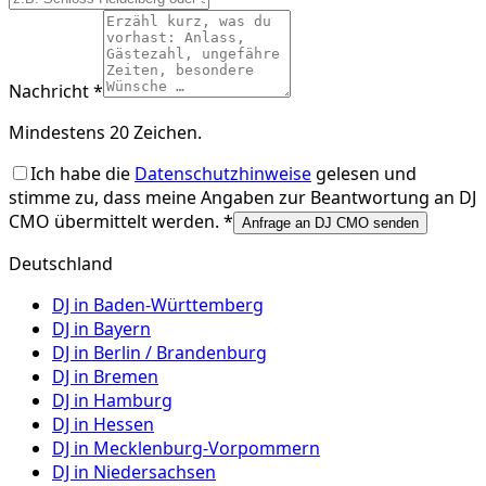
Nachricht *
Mindestens 20 Zeichen.
Ich habe die
Datenschutzhinweise
gelesen und
stimme zu, dass meine Angaben zur Beantwortung an
DJ
CMO
übermittelt werden. *
Anfrage an DJ CMO senden
Deutschland
DJ in
Baden-Württemberg
DJ in
Bayern
DJ in
Berlin / Brandenburg
DJ in
Bremen
DJ in
Hamburg
DJ in
Hessen
DJ in
Mecklenburg-Vorpommern
DJ in
Niedersachsen