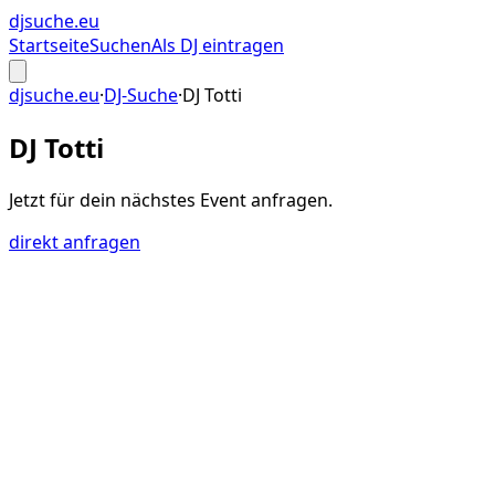
djsuche
.eu
Startseite
Suchen
Als DJ eintragen
djsuche.eu
·
DJ-Suche
·
DJ Totti
DJ Totti
Jetzt für dein
nächstes Event
anfragen.
direkt anfragen