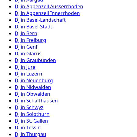
DJ in
Appenzell Ausserrhoden
DJ in
Appenzell Innerrhoden
DJ in
Basel-Landschaft
DJ in
Basel-Stadt
DJ in
Bern
DJ in
Freiburg
DJ in
Genf
DJ in
Glarus
DJ in
Graubünden
DJ in
Jura
DJ in
Luzern
DJ in
Neuenburg
DJ in
Nidwalden
DJ in
Obwalden
DJ in
Schaffhausen
DJ in
Schwyz
DJ in
Solothurn
DJ in
St. Gallen
DJ in
Tessin
DJ in
Thurgau