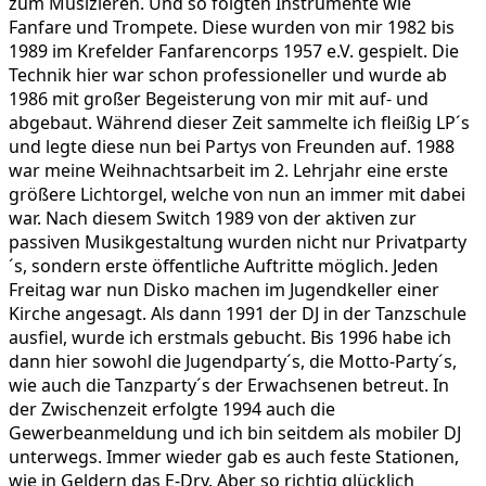
zum Musizieren. Und so folgten Instrumente wie
Fanfare und Trompete. Diese wurden von mir 1982 bis
1989 im Krefelder Fanfarencorps 1957 e.V. gespielt. Die
Technik hier war schon professioneller und wurde ab
1986 mit großer Begeisterung von mir mit auf- und
abgebaut. Während dieser Zeit sammelte ich fleißig LP´s
und legte diese nun bei Partys von Freunden auf. 1988
war meine Weihnachtsarbeit im 2. Lehrjahr eine erste
größere Lichtorgel, welche von nun an immer mit dabei
war. Nach diesem Switch 1989 von der aktiven zur
passiven Musikgestaltung wurden nicht nur Privatparty
´s, sondern erste öffentliche Auftritte möglich. Jeden
Freitag war nun Disko machen im Jugendkeller einer
Kirche angesagt. Als dann 1991 der DJ in der Tanzschule
ausfiel, wurde ich erstmals gebucht. Bis 1996 habe ich
dann hier sowohl die Jugendparty´s, die Motto-Party´s,
wie auch die Tanzparty´s der Erwachsenen betreut. In
der Zwischenzeit erfolgte 1994 auch die
Gewerbeanmeldung und ich bin seitdem als mobiler DJ
unterwegs. Immer wieder gab es auch feste Stationen,
wie in Geldern das E-Dry. Aber so richtig glücklich