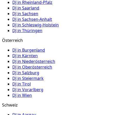
DJ in
Rheinland-Pfalz
DJ in
Saarland
DJ in
Sachsen
DJ in
Sachsen-Anhalt
DJ in
Schleswig-Holstein
DJ in
Thüringen
Österreich
DJ in
Burgenland
DJ in
Kärnten
DJ in
Niederösterreich
DJ in
Oberösterreich
DJ in
Salzburg
DJ in
Steiermark
DJ in
Tirol
DJ in
Vorarlberg
DJ in
Wien
Schweiz
DJ in
Aargau