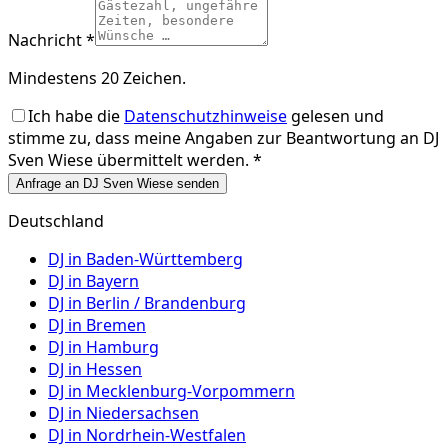
Nachricht *
Mindestens 20 Zeichen.
Ich habe die
Datenschutzhinweise
gelesen und
stimme zu, dass meine Angaben zur Beantwortung an
DJ
Sven Wiese
übermittelt werden. *
Anfrage an DJ Sven Wiese senden
Deutschland
DJ in
Baden-Württemberg
DJ in
Bayern
DJ in
Berlin / Brandenburg
DJ in
Bremen
DJ in
Hamburg
DJ in
Hessen
DJ in
Mecklenburg-Vorpommern
DJ in
Niedersachsen
DJ in
Nordrhein-Westfalen