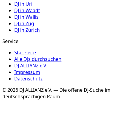
DJ in
Uri
DJ in
Waadt
DJ in
Wallis
DJ in
Zug
DJ in
Zürich
Service
Startseite
Alle DJs durchsuchen
DJ ALLIANZ e.V.
Impressum
Datenschutz
©
2026
DJ ALLIANZ e.V. — Die offene DJ-Suche im
deutschsprachigen Raum.