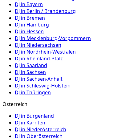
DJ in
Bayern
DJ in
Berlin / Brandenburg
DJ in
Bremen
DJ in
Hamburg
DJ in
Hessen
DJ in
Mecklenburg-Vorpommern
DJ in
Niedersachsen
DJ in
Nordrhein-Westfalen
DJ in
Rheinland-Pfalz
DJ in
Saarland
DJ in
Sachsen
DJ in
Sachsen-Anhalt
DJ in
Schleswig-Holstein
DJ in
Thüringen
Österreich
DJ in
Burgenland
DJ in
Kärnten
DJ in
Niederösterreich
DJ in
Oberösterreich