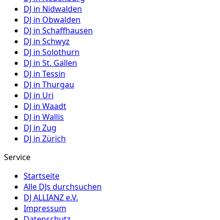
DJ in
Nidwalden
DJ in
Obwalden
DJ in
Schaffhausen
DJ in
Schwyz
DJ in
Solothurn
DJ in
St. Gallen
DJ in
Tessin
DJ in
Thurgau
DJ in
Uri
DJ in
Waadt
DJ in
Wallis
DJ in
Zug
DJ in
Zürich
Service
Startseite
Alle DJs durchsuchen
DJ ALLIANZ e.V.
Impressum
Datenschutz