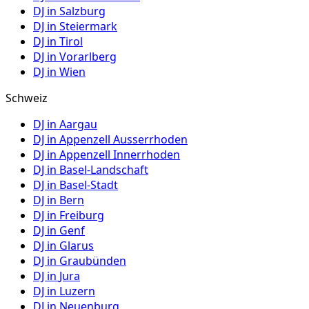
DJ in
Salzburg
DJ in
Steiermark
DJ in
Tirol
DJ in
Vorarlberg
DJ in
Wien
Schweiz
DJ in
Aargau
DJ in
Appenzell Ausserrhoden
DJ in
Appenzell Innerrhoden
DJ in
Basel-Landschaft
DJ in
Basel-Stadt
DJ in
Bern
DJ in
Freiburg
DJ in
Genf
DJ in
Glarus
DJ in
Graubünden
DJ in
Jura
DJ in
Luzern
DJ in
Neuenburg