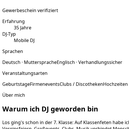
Gewerbeschein verifiziert
Erfahrung
35
Jahre
DJ-Typ
Mobile DJ
Sprachen
Deutsch · Muttersprache
Englisch · Verhandlungssicher
Veranstaltungsarten
Geburtstage
Firmenevents
Clubs / Discotheken
Hochzeiten
Über mich
Warum ich DJ geworden bin
Los ging's schon in der 7. Klasse: Auf Klassenfeten habe 
Vereinsfeiern, Großevents, Clubs. Musik verbindet Mensch