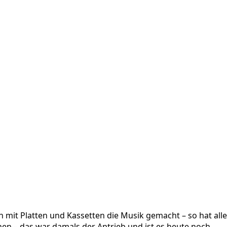
ich mit Platten und Kassetten die Musik gemacht – so hat a
en – das war damals der Antrieb und ist es heute noch.