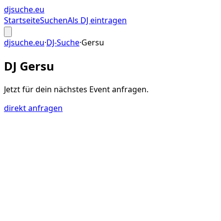
djsuche
.eu
Startseite
Suchen
Als DJ eintragen
djsuche.eu
·
DJ-Suche
·
Gersu
DJ Gersu
Jetzt für dein
nächstes Event
anfragen.
direkt anfragen