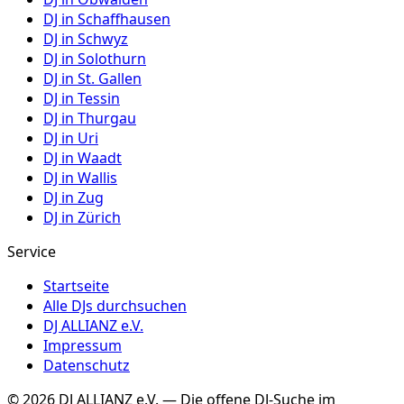
DJ in
Schaffhausen
DJ in
Schwyz
DJ in
Solothurn
DJ in
St. Gallen
DJ in
Tessin
DJ in
Thurgau
DJ in
Uri
DJ in
Waadt
DJ in
Wallis
DJ in
Zug
DJ in
Zürich
Service
Startseite
Alle DJs durchsuchen
DJ ALLIANZ e.V.
Impressum
Datenschutz
©
2026
DJ ALLIANZ e.V. — Die offene DJ-Suche im