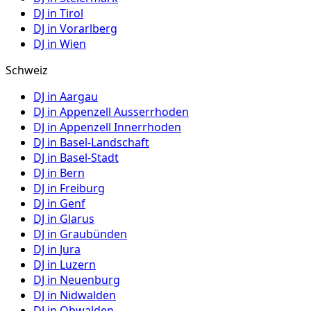
DJ in
Tirol
DJ in
Vorarlberg
DJ in
Wien
Schweiz
DJ in
Aargau
DJ in
Appenzell Ausserrhoden
DJ in
Appenzell Innerrhoden
DJ in
Basel-Landschaft
DJ in
Basel-Stadt
DJ in
Bern
DJ in
Freiburg
DJ in
Genf
DJ in
Glarus
DJ in
Graubünden
DJ in
Jura
DJ in
Luzern
DJ in
Neuenburg
DJ in
Nidwalden
DJ in
Obwalden