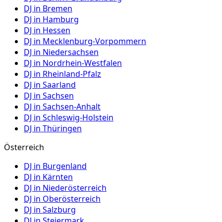
DJ in
Bremen
DJ in
Hamburg
DJ in
Hessen
DJ in
Mecklenburg-Vorpommern
DJ in
Niedersachsen
DJ in
Nordrhein-Westfalen
DJ in
Rheinland-Pfalz
DJ in
Saarland
DJ in
Sachsen
DJ in
Sachsen-Anhalt
DJ in
Schleswig-Holstein
DJ in
Thüringen
Österreich
DJ in
Burgenland
DJ in
Kärnten
DJ in
Niederösterreich
DJ in
Oberösterreich
DJ in
Salzburg
DJ in
Steiermark