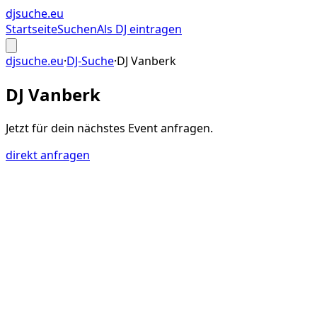
djsuche
.eu
Startseite
Suchen
Als DJ eintragen
djsuche.eu
·
DJ-Suche
·
DJ Vanberk
DJ Vanberk
Jetzt für dein
nächstes Event
anfragen.
direkt anfragen