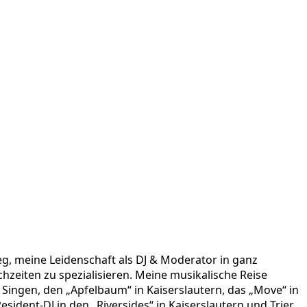
leg, meine Leidenschaft als DJ & Moderator in ganz
zeiten zu spezialisieren. Meine musikalische Reise
ingen, den „Apfelbaum“ in Kaiserslautern, das „Move“ in
esident-DJ in den „Riversides“ in Kaiserslautern und Trier,