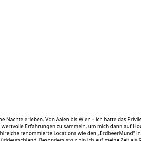
he Nächte erleben. Von Aalen bis Wien – ich hatte das Privi
 wertvolle Erfahrungen zu sammeln, um mich dann auf Hoch
hlreiche renommierte Locations wie den „ErdbeerMund“ in S
Süddeutschland. Besonders stolz bin ich auf meine Zeit als R