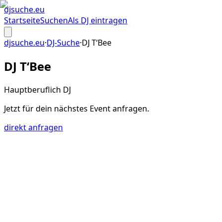
djsuche
.eu
Startseite
Suchen
Als DJ eintragen
djsuche.eu
·
DJ-Suche
·
DJ T‘Bee
DJ T‘Bee
Hauptberuflich DJ
Jetzt für dein
nächstes Event
anfragen.
direkt anfragen