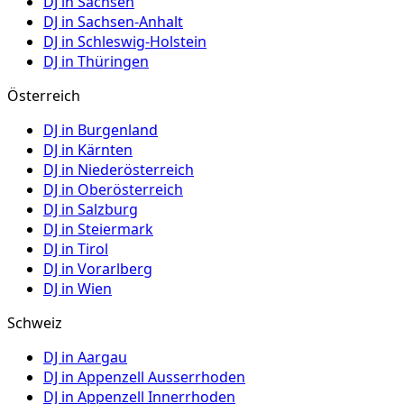
DJ in
Sachsen
DJ in
Sachsen-Anhalt
DJ in
Schleswig-Holstein
DJ in
Thüringen
Österreich
DJ in
Burgenland
DJ in
Kärnten
DJ in
Niederösterreich
DJ in
Oberösterreich
DJ in
Salzburg
DJ in
Steiermark
DJ in
Tirol
DJ in
Vorarlberg
DJ in
Wien
Schweiz
DJ in
Aargau
DJ in
Appenzell Ausserrhoden
DJ in
Appenzell Innerrhoden