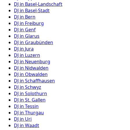
DJ in
Basel-Landschaft
DJ in
Basel-Stadt
DJ in
Bern
DJ in
Freiburg
DJ in
Genf
DJ in
Glarus
DJ in
Graubünden
DJ in
Jura
DJ in
Luzern
DJ in
Neuenburg
DJ in
Nidwalden
DJ in
Obwalden
DJ in
Schaffhausen
DJ in
Schwyz
DJ in
Solothurn
DJ in
St. Gallen
DJ in
Tessin
DJ in
Thurgau
DJ in
Uri
DJ in
Waadt