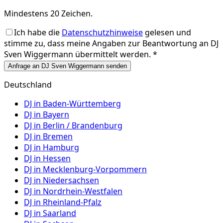
Mindestens 20 Zeichen.
Ich habe die
Datenschutzhinweise
gelesen und
stimme zu, dass meine Angaben zur Beantwortung an
DJ
Sven Wiggermann
übermittelt werden. *
Anfrage an DJ Sven Wiggermann senden
Deutschland
DJ in
Baden-Württemberg
DJ in
Bayern
DJ in
Berlin / Brandenburg
DJ in
Bremen
DJ in
Hamburg
DJ in
Hessen
DJ in
Mecklenburg-Vorpommern
DJ in
Niedersachsen
DJ in
Nordrhein-Westfalen
DJ in
Rheinland-Pfalz
DJ in
Saarland