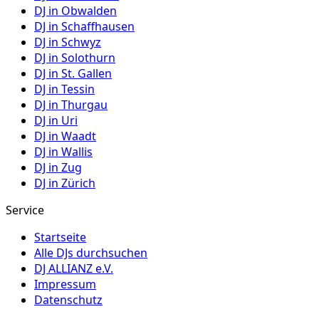
DJ in
Obwalden
DJ in
Schaffhausen
DJ in
Schwyz
DJ in
Solothurn
DJ in
St. Gallen
DJ in
Tessin
DJ in
Thurgau
DJ in
Uri
DJ in
Waadt
DJ in
Wallis
DJ in
Zug
DJ in
Zürich
Service
Startseite
Alle DJs durchsuchen
DJ ALLIANZ e.V.
Impressum
Datenschutz