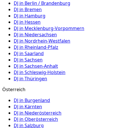
DJ in
Berlin / Brandenburg
DJ in
Bremen
DJ in
Hamburg
DJ in
Hessen
DJ in
Mecklenburg-Vorpommern
DJ in
Niedersachsen
DJ in
Nordrhein-Westfalen
DJ in
Rheinland-Pfalz
DJ in
Saarland
DJ in
Sachsen
DJ in
Sachsen-Anhalt
DJ in
Schleswig-Holstein
DJ in
Thüringen
Österreich
DJ in
Burgenland
DJ in
Kärnten
DJ in
Niederösterreich
DJ in
Oberösterreich
DJ in
Salzburg