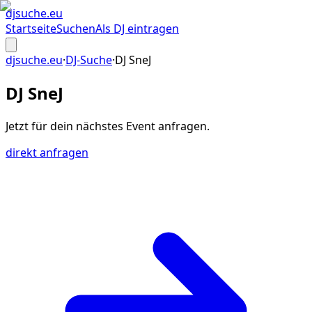
djsuche
.eu
Startseite
Suchen
Als DJ eintragen
djsuche.eu
·
DJ-Suche
·
DJ SneJ
DJ SneJ
Jetzt für dein
nächstes Event
anfragen.
direkt anfragen