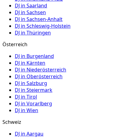
DJ in
Saarland
DJ in
Sachsen
DJ in
Sachsen-Anhalt
DJ in
Schleswig-Holstein
DJ in
Thüringen
Österreich
DJ in
Burgenland
DJ in
Kärnten
DJ in
Niederösterreich
DJ in
Oberösterreich
DJ in
Salzburg
DJ in
Steiermark
DJ in
Tirol
DJ in
Vorarlberg
DJ in
Wien
Schweiz
DJ in
Aargau