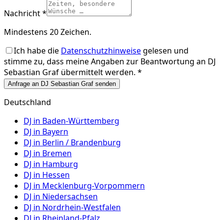
Nachricht *
Mindestens 20 Zeichen.
Ich habe die
Datenschutzhinweise
gelesen und
stimme zu, dass meine Angaben zur Beantwortung an
DJ
Sebastian Graf
übermittelt werden. *
Anfrage an DJ Sebastian Graf senden
Deutschland
DJ in
Baden-Württemberg
DJ in
Bayern
DJ in
Berlin / Brandenburg
DJ in
Bremen
DJ in
Hamburg
DJ in
Hessen
DJ in
Mecklenburg-Vorpommern
DJ in
Niedersachsen
DJ in
Nordrhein-Westfalen
DJ in
Rheinland-Pfalz