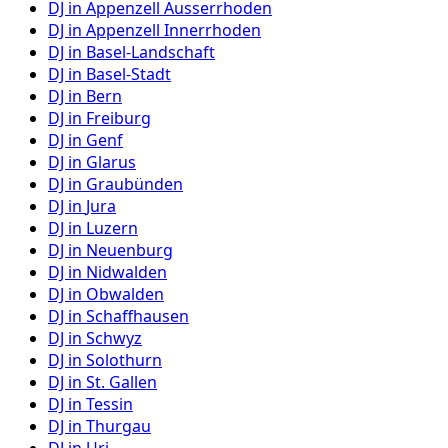
DJ in
Appenzell Ausserrhoden
DJ in
Appenzell Innerrhoden
DJ in
Basel-Landschaft
DJ in
Basel-Stadt
DJ in
Bern
DJ in
Freiburg
DJ in
Genf
DJ in
Glarus
DJ in
Graubünden
DJ in
Jura
DJ in
Luzern
DJ in
Neuenburg
DJ in
Nidwalden
DJ in
Obwalden
DJ in
Schaffhausen
DJ in
Schwyz
DJ in
Solothurn
DJ in
St. Gallen
DJ in
Tessin
DJ in
Thurgau