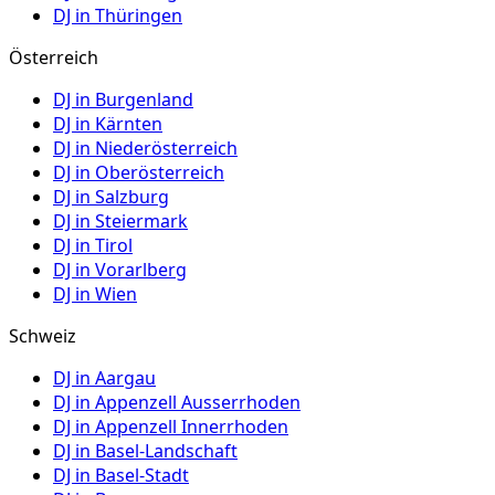
DJ in
Thüringen
Österreich
DJ in
Burgenland
DJ in
Kärnten
DJ in
Niederösterreich
DJ in
Oberösterreich
DJ in
Salzburg
DJ in
Steiermark
DJ in
Tirol
DJ in
Vorarlberg
DJ in
Wien
Schweiz
DJ in
Aargau
DJ in
Appenzell Ausserrhoden
DJ in
Appenzell Innerrhoden
DJ in
Basel-Landschaft
DJ in
Basel-Stadt