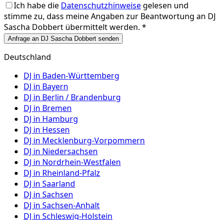
Ich habe die
Datenschutzhinweise
gelesen und
stimme zu, dass meine Angaben zur Beantwortung an
DJ
Sascha Dobbert
übermittelt werden. *
Anfrage an DJ Sascha Dobbert senden
Deutschland
DJ in
Baden-Württemberg
DJ in
Bayern
DJ in
Berlin / Brandenburg
DJ in
Bremen
DJ in
Hamburg
DJ in
Hessen
DJ in
Mecklenburg-Vorpommern
DJ in
Niedersachsen
DJ in
Nordrhein-Westfalen
DJ in
Rheinland-Pfalz
DJ in
Saarland
DJ in
Sachsen
DJ in
Sachsen-Anhalt
DJ in
Schleswig-Holstein