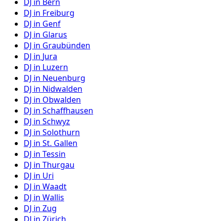
DJ in
Bern
DJ in
Freiburg
DJ in
Genf
DJ in
Glarus
DJ in
Graubünden
DJ in
Jura
DJ in
Luzern
DJ in
Neuenburg
DJ in
Nidwalden
DJ in
Obwalden
DJ in
Schaffhausen
DJ in
Schwyz
DJ in
Solothurn
DJ in
St. Gallen
DJ in
Tessin
DJ in
Thurgau
DJ in
Uri
DJ in
Waadt
DJ in
Wallis
DJ in
Zug
DJ in
Zürich