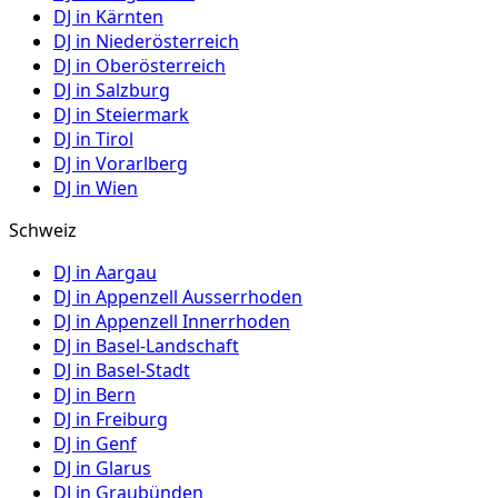
DJ in
Kärnten
DJ in
Niederösterreich
DJ in
Oberösterreich
DJ in
Salzburg
DJ in
Steiermark
DJ in
Tirol
DJ in
Vorarlberg
DJ in
Wien
Schweiz
DJ in
Aargau
DJ in
Appenzell Ausserrhoden
DJ in
Appenzell Innerrhoden
DJ in
Basel-Landschaft
DJ in
Basel-Stadt
DJ in
Bern
DJ in
Freiburg
DJ in
Genf
DJ in
Glarus
DJ in
Graubünden