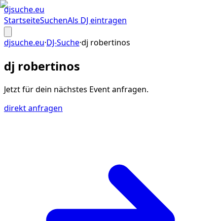
djsuche
.eu
Startseite
Suchen
Als DJ eintragen
djsuche.eu
·
DJ-Suche
·
dj robertinos
dj robertinos
Jetzt für dein
nächstes Event
anfragen.
direkt anfragen