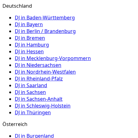
Deutschland
DJ in
Baden-Württemberg
DJ in
Bayern
DJ in
Berlin / Brandenburg
DJ in
Bremen
DJ in
Hamburg
DJ in
Hessen
DJ in
Mecklenburg-Vorpommern
DJ in
Niedersachsen
DJ in
Nordrhein-Westfalen
DJ in
Rheinland-Pfalz
DJ in
Saarland
DJ in
Sachsen
DJ in
Sachsen-Anhalt
DJ in
Schleswig-Holstein
DJ in
Thüringen
Österreich
DJ in
Burgenland