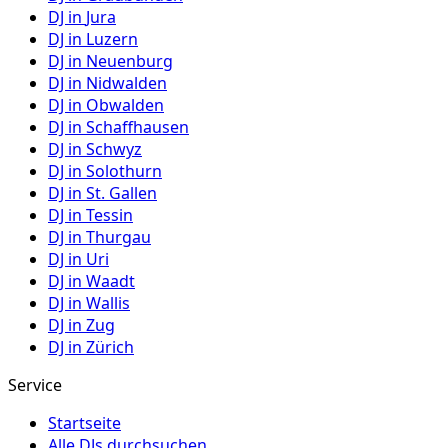
DJ in
Jura
DJ in
Luzern
DJ in
Neuenburg
DJ in
Nidwalden
DJ in
Obwalden
DJ in
Schaffhausen
DJ in
Schwyz
DJ in
Solothurn
DJ in
St. Gallen
DJ in
Tessin
DJ in
Thurgau
DJ in
Uri
DJ in
Waadt
DJ in
Wallis
DJ in
Zug
DJ in
Zürich
Service
Startseite
Alle DJs durchsuchen