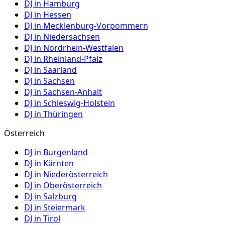
DJ in
Hamburg
DJ in
Hessen
DJ in
Mecklenburg-Vorpommern
DJ in
Niedersachsen
DJ in
Nordrhein-Westfalen
DJ in
Rheinland-Pfalz
DJ in
Saarland
DJ in
Sachsen
DJ in
Sachsen-Anhalt
DJ in
Schleswig-Holstein
DJ in
Thüringen
Österreich
DJ in
Burgenland
DJ in
Kärnten
DJ in
Niederösterreich
DJ in
Oberösterreich
DJ in
Salzburg
DJ in
Steiermark
DJ in
Tirol