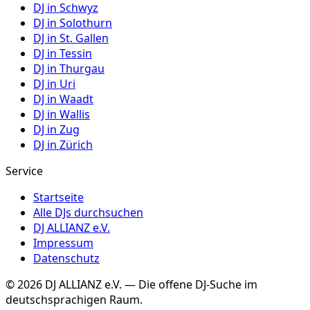
DJ in
Schwyz
DJ in
Solothurn
DJ in
St. Gallen
DJ in
Tessin
DJ in
Thurgau
DJ in
Uri
DJ in
Waadt
DJ in
Wallis
DJ in
Zug
DJ in
Zürich
Service
Startseite
Alle DJs durchsuchen
DJ ALLIANZ e.V.
Impressum
Datenschutz
©
2026
DJ ALLIANZ e.V. — Die offene DJ-Suche im
deutschsprachigen Raum.