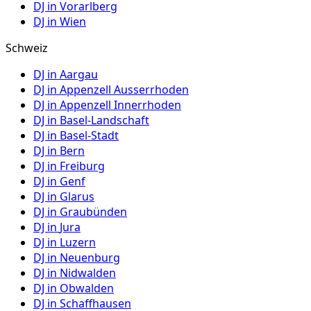
DJ in
Vorarlberg
DJ in
Wien
Schweiz
DJ in
Aargau
DJ in
Appenzell Ausserrhoden
DJ in
Appenzell Innerrhoden
DJ in
Basel-Landschaft
DJ in
Basel-Stadt
DJ in
Bern
DJ in
Freiburg
DJ in
Genf
DJ in
Glarus
DJ in
Graubünden
DJ in
Jura
DJ in
Luzern
DJ in
Neuenburg
DJ in
Nidwalden
DJ in
Obwalden
DJ in
Schaffhausen