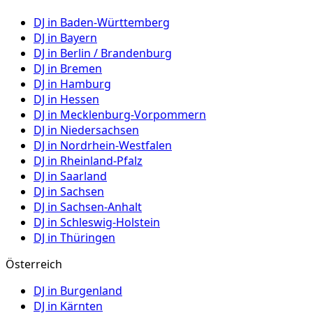
DJ in
Baden-Württemberg
DJ in
Bayern
DJ in
Berlin / Brandenburg
DJ in
Bremen
DJ in
Hamburg
DJ in
Hessen
DJ in
Mecklenburg-Vorpommern
DJ in
Niedersachsen
DJ in
Nordrhein-Westfalen
DJ in
Rheinland-Pfalz
DJ in
Saarland
DJ in
Sachsen
DJ in
Sachsen-Anhalt
DJ in
Schleswig-Holstein
DJ in
Thüringen
Österreich
DJ in
Burgenland
DJ in
Kärnten