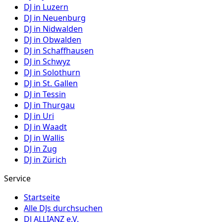
DJ in
Luzern
DJ in
Neuenburg
DJ in
Nidwalden
DJ in
Obwalden
DJ in
Schaffhausen
DJ in
Schwyz
DJ in
Solothurn
DJ in
St. Gallen
DJ in
Tessin
DJ in
Thurgau
DJ in
Uri
DJ in
Waadt
DJ in
Wallis
DJ in
Zug
DJ in
Zürich
Service
Startseite
Alle DJs durchsuchen
DJ ALLIANZ e.V.