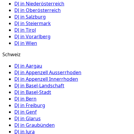
DJ in
Niederösterreich
DJ in
Oberösterreich
DJ in
Salzburg
DJ in
Steiermark
DJ in
Tirol
DJ in
Vorarlberg
DJ in
Wien
Schweiz
DJ in
Aargau
DJ in
Appenzell Ausserrhoden
DJ in
Appenzell Innerrhoden
DJ in
Basel-Landschaft
DJ in
Basel-Stadt
DJ in
Bern
DJ in
Freiburg
DJ in
Genf
DJ in
Glarus
DJ in
Graubünden
DJ in
Jura