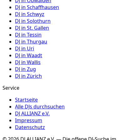
DJ in
Obwalden
DJ in
Schaffhausen
DJ in
Schwyz
DJ in
Solothurn
DJ in
St. Gallen
DJ in
Tessin
DJ in
Thurgau
DJ in
Uri
DJ in
Waadt
DJ in
Wallis
DJ in
Zug
DJ in
Zürich
Service
Startseite
Alle DJs durchsuchen
DJ ALLIANZ e.V.
Impressum
Datenschutz
©
2026
DJ ALLIANZ e.V. — Die offene DJ-Suche im