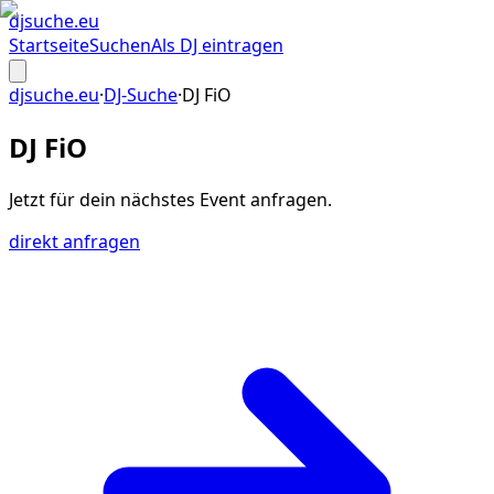
djsuche
.eu
Startseite
Suchen
Als DJ eintragen
djsuche.eu
·
DJ-Suche
·
DJ FiO
DJ FiO
Jetzt für dein
nächstes Event
anfragen.
direkt anfragen