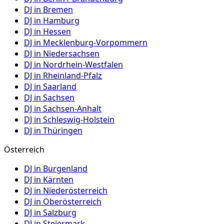
DJ in
Bremen
DJ in
Hamburg
DJ in
Hessen
DJ in
Mecklenburg-Vorpommern
DJ in
Niedersachsen
DJ in
Nordrhein-Westfalen
DJ in
Rheinland-Pfalz
DJ in
Saarland
DJ in
Sachsen
DJ in
Sachsen-Anhalt
DJ in
Schleswig-Holstein
DJ in
Thüringen
Österreich
DJ in
Burgenland
DJ in
Kärnten
DJ in
Niederösterreich
DJ in
Oberösterreich
DJ in
Salzburg
DJ in
Steiermark