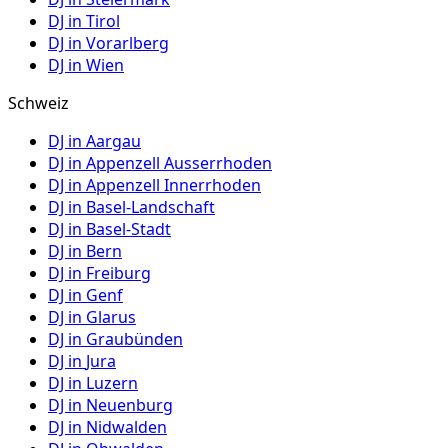
DJ in
Tirol
DJ in
Vorarlberg
DJ in
Wien
Schweiz
DJ in
Aargau
DJ in
Appenzell Ausserrhoden
DJ in
Appenzell Innerrhoden
DJ in
Basel-Landschaft
DJ in
Basel-Stadt
DJ in
Bern
DJ in
Freiburg
DJ in
Genf
DJ in
Glarus
DJ in
Graubünden
DJ in
Jura
DJ in
Luzern
DJ in
Neuenburg
DJ in
Nidwalden