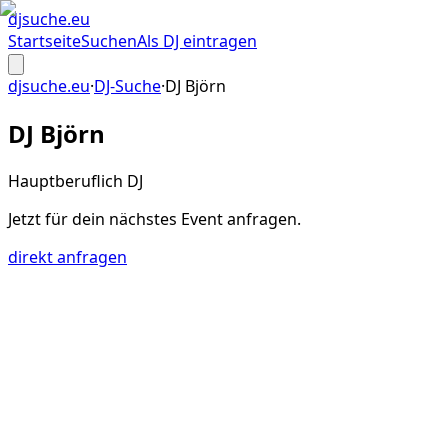
djsuche
.eu
Startseite
Suchen
Als DJ eintragen
djsuche.eu
·
DJ-Suche
·
DJ Björn
DJ Björn
Hauptberuflich DJ
Jetzt für dein
nächstes Event
anfragen.
direkt anfragen