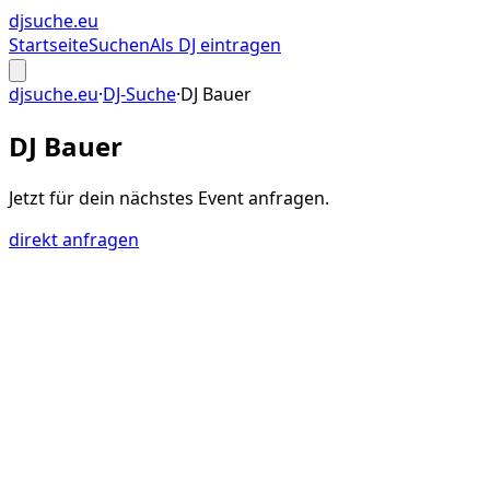
djsuche
.eu
Startseite
Suchen
Als DJ eintragen
djsuche.eu
·
DJ-Suche
·
DJ Bauer
DJ Bauer
Jetzt für dein
nächstes Event
anfragen.
direkt anfragen