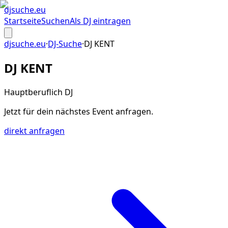
djsuche
.eu
Startseite
Suchen
Als DJ eintragen
djsuche.eu
·
DJ-Suche
·
DJ KENT
DJ KENT
Hauptberuflich DJ
Jetzt für dein
nächstes Event
anfragen.
direkt anfragen