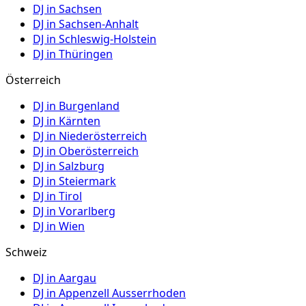
DJ in
Sachsen
DJ in
Sachsen-Anhalt
DJ in
Schleswig-Holstein
DJ in
Thüringen
Österreich
DJ in
Burgenland
DJ in
Kärnten
DJ in
Niederösterreich
DJ in
Oberösterreich
DJ in
Salzburg
DJ in
Steiermark
DJ in
Tirol
DJ in
Vorarlberg
DJ in
Wien
Schweiz
DJ in
Aargau
DJ in
Appenzell Ausserrhoden