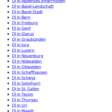
DJ in
Appenzell Innerrhoden
DJ in
Basel-Landschaft
DJ in
Basel-Stadt
DJ in
Bern
DJ in
Freiburg
DJ in
Genf
DJ in
Glarus
DJ in
Graubünden
DJ in
Jura
DJ in
Luzern
DJ in
Neuenburg
DJ in
Nidwalden
DJ in
Obwalden
DJ in
Schaffhausen
DJ in
Schwyz
DJ in
Solothurn
DJ in
St. Gallen
DJ in
Tessin
DJ in
Thurgau
DJ in
Uri
DJ in
Waadt