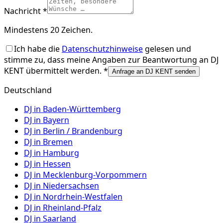
Nachricht *
Mindestens 20 Zeichen.
Ich habe die
Datenschutzhinweise
gelesen und
stimme zu, dass meine Angaben zur Beantwortung an
DJ
KENT
übermittelt werden. *
Anfrage an DJ KENT senden
Deutschland
DJ in
Baden-Württemberg
DJ in
Bayern
DJ in
Berlin / Brandenburg
DJ in
Bremen
DJ in
Hamburg
DJ in
Hessen
DJ in
Mecklenburg-Vorpommern
DJ in
Niedersachsen
DJ in
Nordrhein-Westfalen
DJ in
Rheinland-Pfalz
DJ in
Saarland